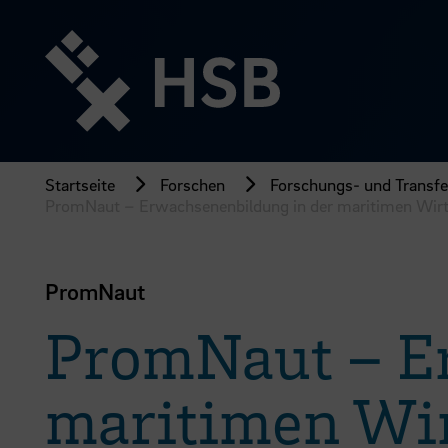
Direkt
zum
Seiteninhalt
springen
Startseite
Forschen
Forschungs- und Transfer
PromNaut – Erwachsenenbildung in der maritimen Wirts
PromNaut
PromNaut – Er
maritimen Wir