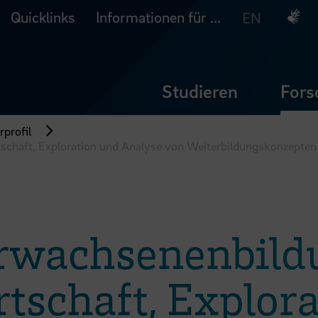
Quicklinks
Informationen für ...
Deuts
EN
Studieren
Fors
profil
chaft, Exploration und Analyse von Weiterbildungskonzepten
wachsenenbildu
tschaft, Explor