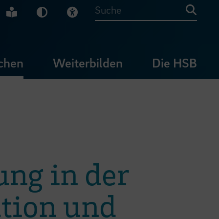
che Gebärdensprache
Leichte Sprache
Dunkel-Modus
Visuelle Hilfe
Suche
chen
Weiterbilden
Die HSB
ng in der
ation und