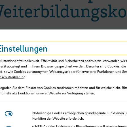
eiterbildungsk
Einstellungen
tzer:innenfreundlichkeit, Effektivität und Sicherheit zu optimieren, verwenden wir 
gerät abgelegt und in Ihrem Browser gespeichert werden. Darunter sind Cookies, die 
d, sowie Cookies zur anonymen Webanalyse oder für erweiterte Funktionen und Ser
nschutzerklärung
.
tegorien Sie dem Einsatz von Cookies zustimmen möchten und für welche nicht. Bitt
ht mehr alle Funktionen unserer Website zur Verfügung stehen.
Pawlik, Thomas, Prof. Dr.
Notwendige Cookies
Notwendige Cookies ermöglichen grundlegende Funktionen und
Funktion der Website erforderlich.
Hochschule Bremen, Fakultät 5
HSB-Cookie: Speichert die Einstellungen der Besucher:innen