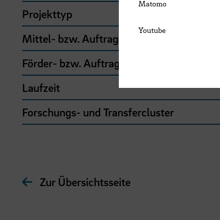
Matomo
Projekttyp
Youtube
Mittel- bzw. Auftragsgeber
Förder- bzw. Auftragssumme
Laufzeit
Forschungs- und Transfercluster
Zur Übersichtsseite