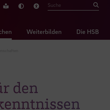
che Gebärdensprache
Leichte Sprache
Dunkel-Modus
Visuelle Hilfe
Suche
chen
Weiterbilden
Die HSB
enschaften
ür den
kenntnissen