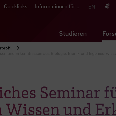
Quicklinks
Informationen für ...
Deuts
EN
Studieren
Fors
profil
en und Erkenntnissen aus Biologie, Bionik und Ingenieurwiss
iches Seminar f
 Wissen und Er