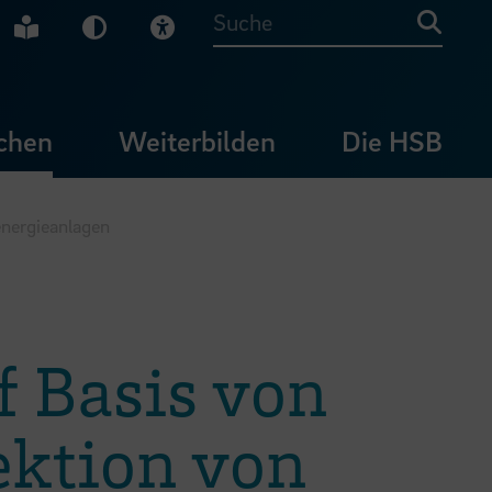
che Gebärdensprache
Leichte Sprache
Dunkel-Modus
Visuelle Hilfe
Suche
chen
Weiterbilden
Die HSB
energieanlagen
f Basis von
ektion von