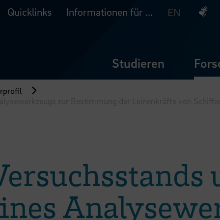
Quicklinks
Informationen für ...
Deuts
EN
Studieren
Fors
profil
lysewerkzeugs zur Bestimmung der Leinenkräfte von Schiffen 
Versuchsstands 
ines Analysewe