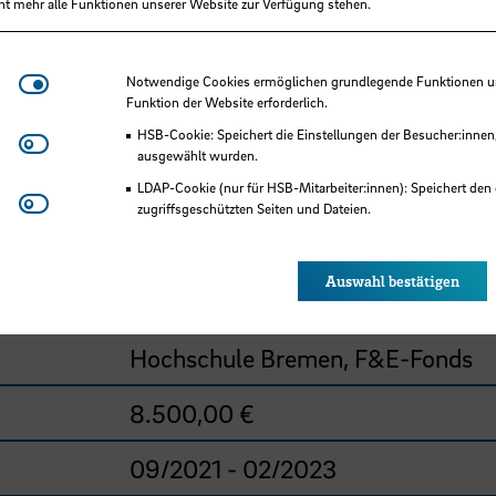
ht mehr alle Funktionen unserer Website zur Verfügung stehen.
Notwendige Cookies
Notwendige Cookies ermöglichen grundlegende Funktionen und
Funktion der Website erforderlich.
Schellenberger, Gregor, Prof.
HSB-Cookie: Speichert die Einstellungen der Besucher:innen
Matomo
ausgewählt wurden.
Kraus, Andreas, Prof. Dr.-Ing.
LDAP-Cookie (nur für HSB-Mitarbeiter:innen): Speichert den 
Youtube
zugriffsgeschützten Seiten und Dateien.
Eye-Able®: Es werden keine Cookies gesetzt. Nutzereinstel
Hochschule Bremen, Fakultät 5
des Browsers gespeichert.
Auswahl bestätigen
HSB-intern gefördertes Projekt
Hochschule Bremen, F&E-Fonds
8.500,00 €
09/2021 - 02/2023