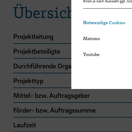
Ihnen je nach Auswahl ggf. nic
Übersicht
Notwendige Cookies
Projektleitung
Matomo
Projektbeteiligte
Youtube
Durchführende Organisation
Projekttyp
Mittel- bzw. Auftragsgeber
Förder- bzw. Auftragssumme
Laufzeit