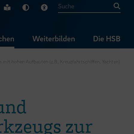
che Gebärdensprache
Leichte Sprache
Dunkel-Modus
Visuelle Hilfe
Suche
chen
Weiterbilden
Die HSB
mit hohen Aufbauten (z.B. Kreuzfahrtschiffen, Yachten)
und
rkzeugs zur