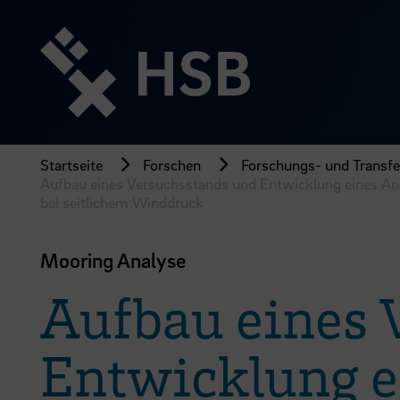
Direkt
zum
Seiteninhalt
springen
Startseite
Forschen
Forschungs- und Transfer
Aufbau eines Versuchsstands und Entwicklung eines Ana
bei seitlichem Winddruck
Mooring Analyse
Aufbau eines 
Entwicklung e