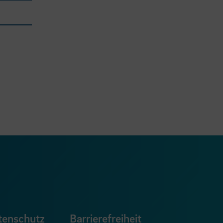
ook Seite
erer Xing Seite
Zu unserer LinkedIn Seite
e
uTube Seite
tenschutz
Barrierefreiheit