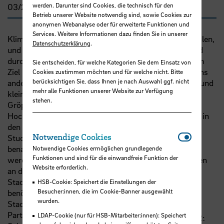
werden. Darunter sind Cookies, die technisch für den
03/2017 - 04/2018
Betrieb unserer Website notwendig sind, sowie Cookies zur
anonymen Webanalyse oder für erweiterte Funktionen und
Services. Weitere Informationen dazu finden Sie in unserer
Klimaschutz benötigt eine Verankerung in den Stadtteilen,
Datenschutzerklärung
.
und zwar gerade auch in den sozial benachteiligten und
durch Einwanderung geprägten Quartieren. Mit diesem
Sie entscheiden, für welche Kategorien Sie dem Einsatz von
Ziel hat die Bremer Klimaschutzagentur Energiekonsens
Cookies zustimmen möchten und für welche nicht. Bitte
berücksichtigen Sie, dass Ihnen je nach Auswahl ggf. nicht
anderthalb Jahre lang gezielt Haushalte, Hausbesitzer und
mehr alle Funktionen unserer Website zur Verfügung
kleinere Unternehmen in den Bremer Stadtteilen
stehen.
Gröpelingen und Walle angesprochen und beraten. Die
Hochschule Bremen hat das Pilotprojekt evaluiert und in
den Forschungsstand eingeordnet. Die Ergebnisse der
Notwendi
Notwendige Cookies
Studie zeigen nicht nur, wie Klimaschutzberatung in
benachteiligten Stadtquartieren in Bremen verbessert
Notwendige Cookies ermöglichen grundlegende
Funktionen und sind für die einwandfreie Funktion der
werden kann. Es ergeben sich auch klare Empfehlungen
Website erforderlich.
an die Bremer Politik zur Verbindung von
Stadtentwicklung und Klimaschutzpolitik: Erstens
HSB-Cookie: Speichert die Einstellungen der
Besucher:innen, die im Cookie-Banner ausgewählt
benötigen Klimaschutzprojekte in benachteiligten
wurden.
Stadtteilen eine sorgfältige Vorbereitung durch
Partnerschaften mit lokalen Schlüsselakteuren wie
z.B.
LDAP-Cookie (nur für HSB-Mitarbeiter:innen): Speichert