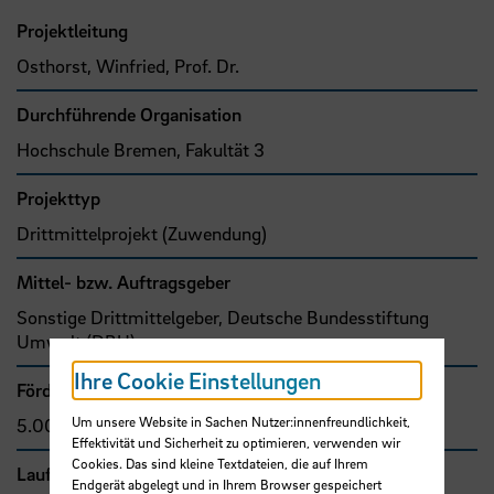
Projektleitung
Osthorst, Winfried, Prof. Dr.
Durchführende Organisation
Hochschule Bremen, Fakultät 3
Projekttyp
Drittmittelprojekt (Zuwendung)
Mittel- bzw. Auftragsgeber
Sonstige Drittmittelgeber, Deutsche Bundesstiftung
Umwelt (DBU)
Ihre Cookie Einstellungen
Förder- bzw. Auftragssumme
Um unsere Website in Sachen Nutzer:innenfreundlichkeit,
5.000,00 €
Effektivität und Sicherheit zu optimieren, verwenden wir
Cookies. Das sind kleine Textdateien, die auf Ihrem
Laufzeit
Endgerät abgelegt und in Ihrem Browser gespeichert