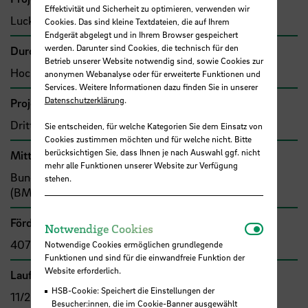
Effektivität und Sicherheit zu optimieren, verwenden wir
Luckey, Karin, Prof.Dr.rer.pol.
Cookies. Das sind kleine Textdateien, die auf Ihrem
Endgerät abgelegt und in Ihrem Browser gespeichert
werden. Darunter sind Cookies, die technisch für den
Durchführende Organisation
Betrieb unserer Website notwendig sind, sowie Cookies zur
Hochschule Bremen, Rektorat
anonymen Webanalyse oder für erweiterte Funktionen und
Services. Weitere Informationen dazu finden Sie in unserer
Datenschutzerklärung
.
Projekttyp
Drittmittelprojekt (Zuwendung)
Sie entscheiden, für welche Kategorien Sie dem Einsatz von
Cookies zustimmen möchten und für welche nicht. Bitte
berücksichtigen Sie, dass Ihnen je nach Auswahl ggf. nicht
Mittel- bzw. Auftragsgeber
mehr alle Funktionen unserer Website zur Verfügung
Bund, Bundesministerium für Bildung und Forschung
stehen.
(BMBF)
Förder- bzw. Auftragssumme
Notwendi
Notwendige Cookies
407.992,00 €
Notwendige Cookies ermöglichen grundlegende
Funktionen und sind für die einwandfreie Funktion der
Website erforderlich.
Laufzeit
HSB-Cookie: Speichert die Einstellungen der
11/2014 - 10/2019
Besucher:innen, die im Cookie-Banner ausgewählt