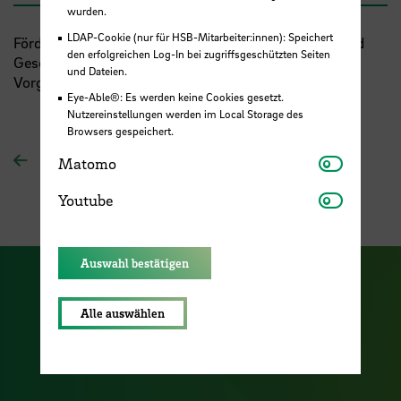
wurden.
LDAP-Cookie (nur für HSB-Mitarbeiter:innen): Speichert
Förderung der Regelprofessur im Fach "Wirtschaft und
den erfolgreichen Log-In bei zugriffsgeschützten Seiten
Gesellschaft in der arabischen Welt" sowie der
und Dateien.
Vorgriffsprofessur im Fach "Personalmanagement"
Eye-Able®: Es werden keine Cookies gesetzt.
Nutzereinstellungen werden im Local Storage des
Browsers gespeichert.
Matomo
Zur Übersichtsseite
Matomo
Youtube
Youtube
Auswahl bestätigen
Zu unserer Facebook S
Zu unse
Zu unserer YouTu
Alle auswählen
Zu unserer Instagram Seite
Zu unserer LinkedI