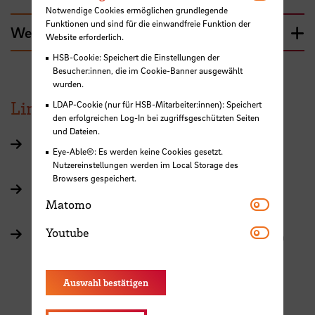
Notwendige Cookies ermöglichen grundlegende
Funktionen und sind für die einwandfreie Funktion der
Weitere Informationen
Website erforderlich.
HSB-Cookie: Speichert die Einstellungen der
Besucher:innen, die im Cookie-Banner ausgewählt
wurden.
Links
LDAP-Cookie (nur für HSB-Mitarbeiter:innen): Speichert
den erfolgreichen Log-In bei zugriffsgeschützten Seiten
und Dateien.
"Leitfaden zur Integration von Gender in
Eye-Able®: Es werden keine Cookies gesetzt.
Forschungsvorhaben" der Hochschule Hannover
Nutzereinstellungen werden im Local Storage des
Browsers gespeichert.
"Gender in der Forschung", Informationen und
Matomo
Matomo
Materialien der Hochschule Emden/Leer
Youtube
Youtube
"Gender Bias in der Wissenschaft", Informationen
und Materialien des CEWS Kompetenz­zentrum
Frauen in Wissenschaft und Forschung
Auswahl bestätigen