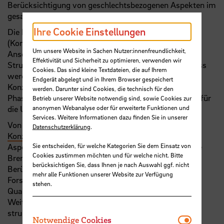
Berücksichtigung von geschlechtsbezogenen Aspekten im
gesamten Forschungsprozess sicherstellen.
Ihre Cookie Einstellungen
Die Förderung erfolgt in zwei Phasen. Die erste Phase
(Konzeptphase, sieben ­Monate) dient der
Um unsere Website in Sachen Nutzer:innenfreundlichkeit,
Anschubfinanzierung zur Ausarbeitung eines
Effektivität und Sicherheit zu optimieren, verwenden wir
Strukturaufbaukonzepts („GiB-Konzept“). Im Anschluss
Cookies. Das sind kleine Textdateien, die auf Ihrem
werden Projekte mit besonders aussichtsreichen
Endgerät abgelegt und in Ihrem Browser gespeichert
Konzepten ausgewählt. Diese erhalten in einer zweiten
werden. Darunter sind Cookies, die technisch für den
Phase (Umsetzungsphase, fünf Jahre) eine Förderung für
Betrieb unserer Website notwendig sind, sowie Cookies zur
anonymen Webanalyse oder für erweiterte Funktionen und
die Umsetzung ihrer Konzepte.
Services. Weitere Informationen dazu finden Sie in unserer
Von Juli 2022 bis Januar 2023 läuft die
Datenschutzerklärung
.
Konzeptionierungsphase
zur Integration von Gender-
Sie entscheiden, für welche Kategorien Sie dem Einsatz von
Aspekten in die Forschungsaktivitäten der Hochschule
Cookies zustimmen möchten und für welche nicht. Bitte
Bremen. Zur Umsetzung einer systematischen
berücksichtigen Sie, dass Ihnen je nach Auswahl ggf. nicht
Berücksichtigung geschlechtsbezogener Aspekte in
mehr alle Funktionen unserer Website zur Verfügung
Forschungsprozessen werden entsprechende
stehen.
Qualifizierungsmaßnahmen, Vernetzungs- und
Weiterbildungsangebote an der
HSB
entwickelt und
strukturell verankert.
Notwendi
Notwendige Cookies