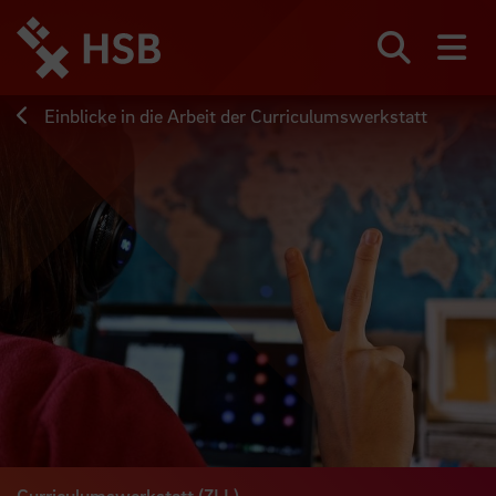
Direkt
zum
Seiteninhalt
Suchen
Me
springen
Einblicke in die Arbeit der Curriculumswerkstatt
Curriculumswerkstatt (ZLL)