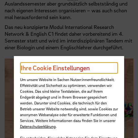
Auslandssemester aber grundsätzlich selbstständig und
nach eigenen Interessen organisieren – was auch schon
mal herausfordernd sein kann.
Das neu konzipierte Modul International Research
Network & English C1 findet daher vorbereitend im 4.
Semester statt und wird im interdisziplinären Tandem mit
einer Biologin und einem Englischlehrer durchgeführt.
Ihre Cookie Einstellungen
Um unsere Website in Sachen Nutzer:innenfreundlichkeit,
Effektivität und Sicherheit zu optimieren, verwenden wir
Cookies. Das sind kleine Textdateien, die auf Ihrem
Endgerät abgelegt und in Ihrem Browser gespeichert
werden. Darunter sind Cookies, die technisch für den
Betrieb unserer Website notwendig sind, sowie Cookies zur
anonymen Webanalyse oder für erweiterte Funktionen und
Services. Weitere Informationen dazu finden Sie in unserer
Datenschutzerklärung
.
Sie entscheiden, für welche Kategorien Sie dem Einsatz von