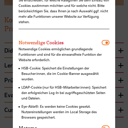
Cookies zustimmen möchten und für welche nicht. Bitte
berücksichtigen Sie, dass Ihnen je nach Auswahl ggf. nicht
mehr alle Funktionen unserer Website zur Verfügung
Konzeption & Umsetzung in der
stehen.
Praxis
Notwendi
Notwendige Cookies
Didaktisches Konzept & Ablauf
Notwendige Cookies ermöglichen grundlegende
Funktionen und sind für die einwandfreie Funktion der
Website erforderlich.
Lernergebnisse
HSB-Cookie: Speichert die Einstellungen der
Besucher:innen, die im Cookie-Banner ausgewählt
Prüfungsleistung
wurden.
LDAP-Cookie (nur für HSB-Mitarbeiter:innen): Speichert
den erfolgreichen Log-In bei zugriffsgeschützten Seiten
Evaluation
und Dateien.
Eye-Able®: Es werden keine Cookies gesetzt.
Curriculare Verankerung
Nutzereinstellungen werden im Local Storage des
Browsers gespeichert.
Matomo
Matomo