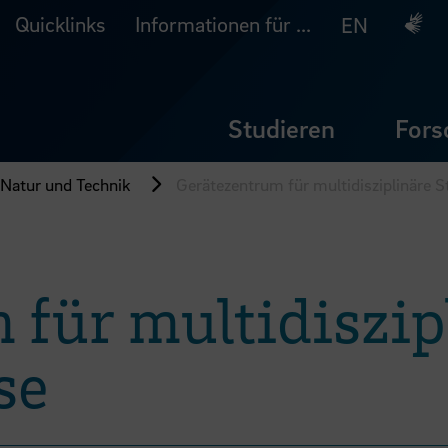
Quicklinks
Informationen für ...
Deuts
EN
Studieren
Fors
 Natur und Technik
Gerätezentrum für multidisziplinäre S
 für multidiszip
se