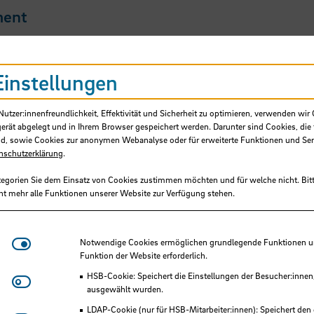
ment
Einstellungen
tzer:innenfreundlichkeit, Effektivität und Sicherheit zu optimieren, verwenden wir 
gerät abgelegt und in Ihrem Browser gespeichert werden. Darunter sind Cookies, die 
d, sowie Cookies zur anonymen Webanalyse oder für erweiterte Funktionen und Ser
nschutzerklärung
.
tegorien Sie dem Einsatz von Cookies zustimmen möchten und für welche nicht. Bitt
e dem untenstehenden Link zu unserer englische
ht mehr alle Funktionen unserer Website zur Verfügung stehen.
l analysis
Notwendige Cookies
Notwendige Cookies ermöglichen grundlegende Funktionen und
Funktion der Website erforderlich.
HSB-Cookie: Speichert die Einstellungen der Besucher:innen
Matomo
ausgewählt wurden.
LDAP-Cookie (nur für HSB-Mitarbeiter:innen): Speichert den 