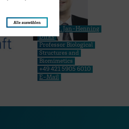
lungen werden im Local Storage
Alle auswählen
Prof. Dr. Jan-Henning
Dirks
Professor Biological
Structures and
Biomimetics
+49 421 5905 6010
E-Mail
ook Seite
erer Xing Seite
Zu unserer LinkedIn Seite