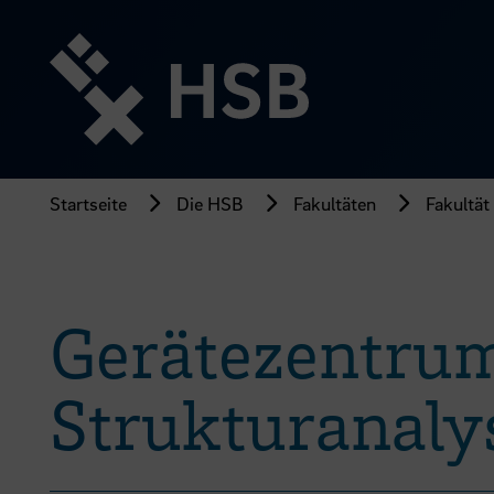
Direkt
zum
Seiteninhalt
springen
Startseite
Die HSB
Fakultäten
Fakultät
Gerätezentrum
Strukturanaly