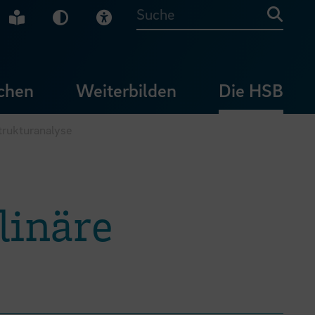
che Gebärdensprache
Leichte Sprache
Dunkel-Modus
Visuelle Hilfe
Suche
chen
Weiterbilden
Die HSB
trukturanalyse
linäre