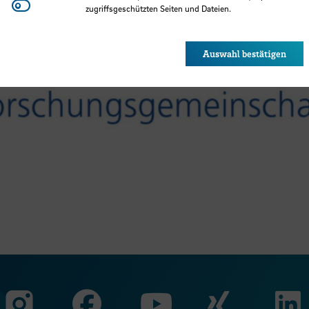
Youtube
zugriffsgeschützten Seiten und Dateien.
Eye-Able®: Es werden keine Cookies gesetzt. Nutzereinstel
des Browsers gespeichert.
Auswahl bestätigen
Zu unserer Faceb
Zu uns