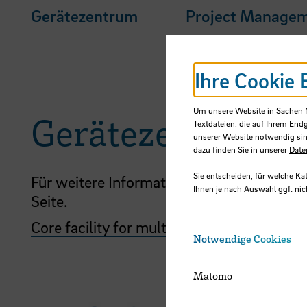
Gerätezentrum
Project Manage
Ihre Cookie 
Um unsere Website in Sachen Nu
Gerätezentrum
Textdateien, die auf Ihrem End
unserer Website notwendig sin
dazu finden Sie in unserer
Date
Sie entscheiden, für welche Ka
Für weitere Informationen folgen Sie bitt
Ihnen je nach Auswahl ggf. nic
Seite.
Core facility for multidisciplinary structura
Notwendige Cookies
Matomo