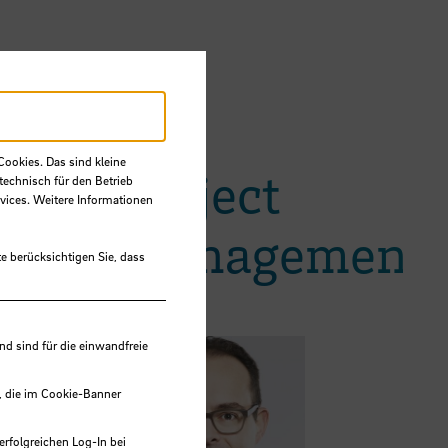
Cookies. Das sind kleine
Project
technisch für den Betrieb
vices. Weitere Informationen
Management
e berücksichtigen Sie, dass
n
 sind für die einwandfreie
, die im Cookie-Banner
erfolgreichen Log-In bei