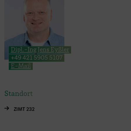
Dipl.-Ing Jens Eyßler
+49 421 5905 5107
E-Mail
Standort
ZIMT 232