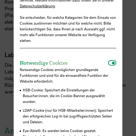
Services. Weitere Informationen dazu finden Sie in unserer
Konstruktion, des technischen Zeichnens, der digitalen
Datenschutzerklärung
.
Produktentwicklung sowie zur Neuen Aktorik
(Piezoaktoren, Formgedächtnisaktoren, magneto- und
Sie entscheiden, für welche Kategorien Sie dem Einsatz von
elektrorheologische Aktoren, elektroaktive Polymere)
Cookies zustimmen möchten und für welche nicht. Bitte
statt.
berücksichtigen Sie, dass Ihnen je nach Auswahl ggf. nicht
mehr alle Funktionen unserer Website zur Verfügung
stehen.
Laborordnung
Notwendi
Notwendige Cookies
Die Arbeit im Labor ist nur nach Einweisung in die
Notwendige Cookies ermöglichen grundlegende
Laborordnung und Bestätigung durch Unterschrift
Funktionen und sind für die einwandfreie Funktion der
möglich. Die stets aktuelle Laborordnung kann nach
Website erforderlich.
Rücksprache mit den u.g. Ansprechpartnern eingesehen
HSB-Cookie: Speichert die Einstellungen der
werden.
Besucher:innen, die im Cookie-Banner ausgewählt
wurden.
LDAP-Cookie (nur für HSB-Mitarbeiter:innen): Speichert
den erfolgreichen Log-In bei zugriffsgeschützten Seiten
und Dateien.
Ansprechpartner
Eye-Able®: Es werden keine Cookies gesetzt.