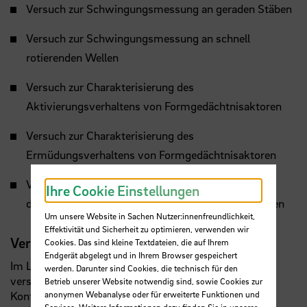
Versuch zur Schwingungsmessung an geraden Stäben
Versuch zur Schwingungsmessung an schnell
rotierenden Wellen
Versuch zur Charakterisierung des
Aktivierungsverhaltens von Formgedächtnisaktoren
Versuch zur Charakterisierung des
Ermüdungsverhaltens von Formgedächtnisaktoren
Versuch zur Charakterisierung
Ihre Cookie Einstellungen
des Hystereseverhaltens von Formgedächnisaktoren
Um unsere Website in Sachen Nutzer:innenfreundlichkeit,
Effektivität und Sicherheit zu optimieren, verwenden wir
Veranstaltungen
Cookies. Das sind kleine Textdateien, die auf Ihrem
Endgerät abgelegt und in Ihrem Browser gespeichert
Im Labor Konstruktion und Neue Aktorik finden
werden. Darunter sind Cookies, die technisch für den
verschiedene Lehrveranstaltungen im
Betrieb unserer Website notwendig sind, sowie Cookies zur
Kontext der technischen Mechanik, der mechanischen
anonymen Webanalyse oder für erweiterte Funktionen und