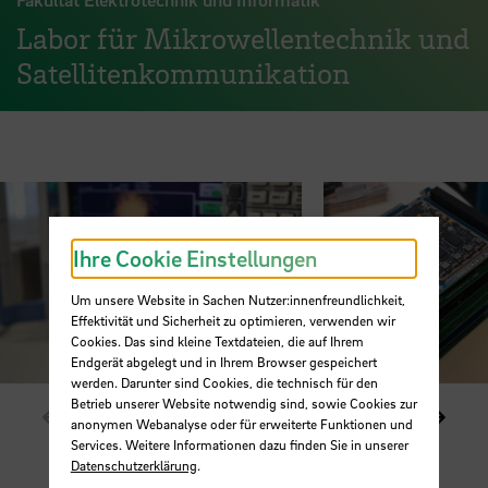
Labor für Mikrowellentechnik und
Satellitenkommunikation
Ihre Cookie Einstellungen
Um unsere Website in Sachen Nutzer:innenfreundlichkeit,
Effektivität und Sicherheit zu optimieren, verwenden wir
Cookies. Das sind kleine Textdateien, die auf Ihrem
Endgerät abgelegt und in Ihrem Browser gespeichert
werden. Darunter sind Cookies, die technisch für den
Betrieb unserer Website notwendig sind, sowie Cookies zur
Zeige vorheriges Element im Karussell
Zeige
1 / 10
anonymen Webanalyse oder für erweiterte Funktionen und
Services. Weitere Informationen dazu finden Sie in unserer
Datenschutzerklärung
.