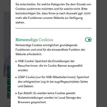
Sie entscheiden, für welche Kategorien Sie dem Einsatz von
Cookies zustimmen möchten und für welche nicht. Bitte
berücksichtigen Sie, dass Ihnen je nach Auswahl ggf. nicht
mehr alle Funktionen unserer Website zur Verfügung
stehen.
Notwendi
Notwendige Cookies
Notwendige Cookies ermöglichen grundlegende
Funktionen und sind für die einwandfreie Funktion der
Website erforderlich.
HSB-Cookie: Speichert die Einstellungen der
Besucher:innen, die im Cookie-Banner ausgewählt
Prof. Dr. Sören Peik
wurden.
Mikrowellentechnik und
LDAP-Cookie (nur für HSB-Mitarbeiter:innen): Speichert
Satellitenkommunikation
den erfolgreichen Log-In bei zugriffsgeschützten Seiten
und Dateien.
+49 421 5905 3494
Eye-Able®: Es werden keine Cookies gesetzt.
E-Mail
Nutzereinstellungen werden im Local Storage des
Browsers gespeichert.