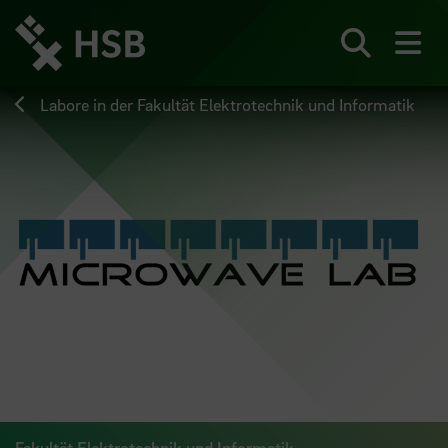
Direkt
zum
Seiteninhalt
Suchen
Me
springen
Labore in der Fakultät Elektrotechnik und Informatik
Fakultät Elektrotechnik und Informatik