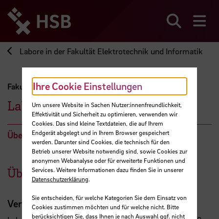
Direkt
zum
Seiteninhalt
Suchen
Me
springen
Labore in der Fakultät Elektrotechnik und Informatik
Ihre Cookie Einstellungen
Fakultät Elektrotechnik und Informatik
Labor für Elektrotechnik
Um unsere Website in Sachen Nutzer:innenfreundlichkeit,
Effektivität und Sicherheit zu optimieren, verwenden wir
Cookies. Das sind kleine Textdateien, die auf Ihrem
Endgerät abgelegt und in Ihrem Browser gespeichert
Über das Labor
Standort
werden. Darunter sind Cookies, die technisch für den
Betrieb unserer Website notwendig sind, sowie Cookies zur
anonymen Webanalyse oder für erweiterte Funktionen und
Über das Labor
Services. Weitere Informationen dazu finden Sie in unserer
Datenschutzerklärung
.
Sie entscheiden, für welche Kategorien Sie dem Einsatz von
Veranstaltungen
Cookies zustimmen möchten und für welche nicht. Bitte
berücksichtigen Sie, dass Ihnen je nach Auswahl ggf. nicht