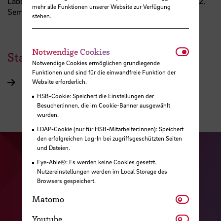
Laborveranstaltungen in „Wechselstrom-Netzwerke“ (2.
mehr alle Funktionen unserer Website zur Verfügung
Sem.)
stehen.
Notwendi
Notwendige Cookies
Standort
Notwendige Cookies ermöglichen grundlegende
Funktionen und sind für die einwandfreie Funktion der
Website erforderlich.
Neustadtswall E 504
HSB-Cookie: Speichert die Einstellungen der
Besucher:innen, die im Cookie-Banner ausgewählt
wurden.
LDAP-Cookie (nur für HSB-Mitarbeiter:innen): Speichert
den erfolgreichen Log-In bei zugriffsgeschützten Seiten
und Dateien.
Zu unserer Facebook S
Zu unse
Eye-Able®: Es werden keine Cookies gesetzt.
Zu unserer YouTu
Zu unserer Instagram Seite
Nutzereinstellungen werden im Local Storage des
Browsers gespeichert.
Zu unserer LinkedI
Matomo
Matomo
Youtube
Youtube