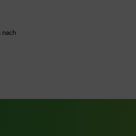
s nach
ook Seite
erer Xing Seite
Zu unserer LinkedIn Seite
e
uTube Seite