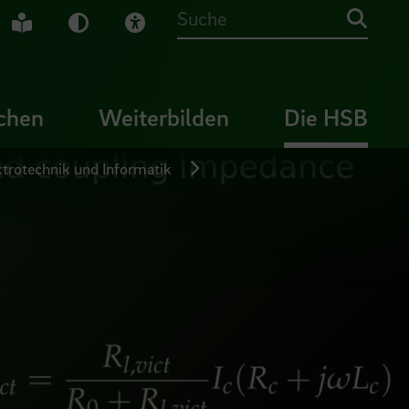
che Gebärdensprache
Leichte Sprache
Dunkel-Modus
Visuelle Hilfe
Suche
chen
Weiterbilden
Die HSB
ektrotechnik und Informatik