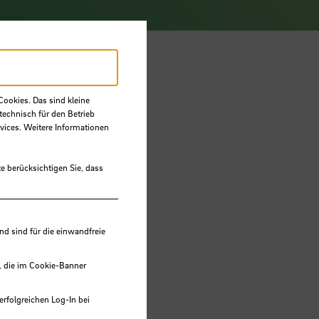
Cookies. Das sind kleine
n
technisch für den Betrieb
vices. Weitere Informationen
en,
e berücksichtigen Sie, dass
 sind für die einwandfreie
, die im Cookie-Banner
erfolgreichen Log-In bei