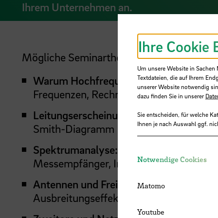
Ihrem Unternehmen an.
Ihre Cookie 
Mögliche Seminarthemen sind:
Um unsere Website in Sachen Nu
Warum Hochfrequenztechnik?
Das HF-P
Textdateien, die auf Ihrem End
unserer Website notwendig sin
Frequenzen, Rechnen mit dB
dazu finden Sie in unserer
Date
Leitungserscheinungen:
Das besondere B
Sie entscheiden, für welche Ka
Ihnen je nach Auswahl ggf. nic
Smith-Diagramm
Spektrumanalyse:
Umgang mit dem Spek
Notwendige Cookies
Messempfänger, Interpretation von Spe
Antennen und Freiraumausbreitung:
Wie
Matomo
Ausbreitungseffekte insb. in der EMV,
Youtube