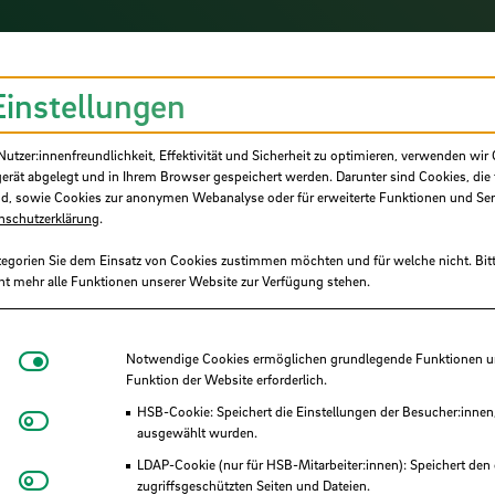
Einstellungen
tzer:innenfreundlichkeit, Effektivität und Sicherheit zu optimieren, verwenden wir 
aradigma und die Herangehensweise bei hohe
gerät abgelegt und in Ihrem Browser gespeichert werden. Darunter sind Cookies, die 
d, sowie Cookies zur anonymen Webanalyse oder für erweiterte Funktionen und Ser
nschutzerklärung
.
auteil Leitung, Anpassung, Wellen auf Leitung
tegorien Sie dem Einsatz von Cookies zustimmen möchten und für welche nicht. Bitt
ht mehr alle Funktionen unserer Website zur Verfügung stehen.
trumanalyser, Frequenz vs. Zeitbereich,
Notwendige Cookies
Notwendige Cookies ermöglichen grundlegende Funktionen und
ktren
Funktion der Website erforderlich.
 wirken Antennen?, Antennenparamter,
HSB-Cookie: Speichert die Einstellungen der Besucher:innen
Matomo
ausgewählt wurden.
 Feldstärkeanalyse bei Immssionsmessungen
LDAP-Cookie (nur für HSB-Mitarbeiter:innen): Speichert den 
Youtube
zugriffsgeschützten Seiten und Dateien.