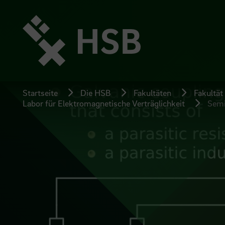
Direkt
zum
Seiteninhalt
springen
Startseite
Die HSB
Fakultäten
Fakultät
Labor für Elektromagnetische Verträglichkeit
Semi