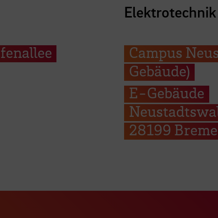
Elektrotechnik
fenallee
Campus Neust
Gebäude)
E-Gebäude
Neustadtswal
28199 Brem