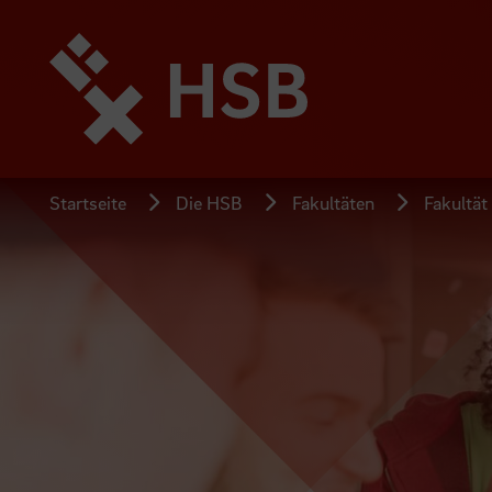
Direkt
zum
Seiteninhalt
springen
Startseite
Die HSB
Fakultäten
Fakultät