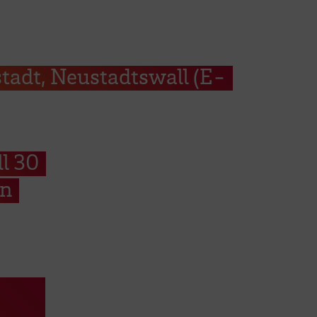
adt, Neustadtswall (E-
l 30
en