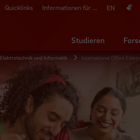
Quicklinks
Informationen für ...
Deuts
EN
Studieren
Fors
 Elektrotechnik und Informatik
International Office Elekt