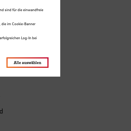
 sind für die einwandfreie
, die im Cookie-Banner
erfolgreichen Log-In bei
lungen werden im Local Storage
Alle auswählen
.
d