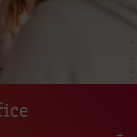
© HSB - Sabrina Peters
fice