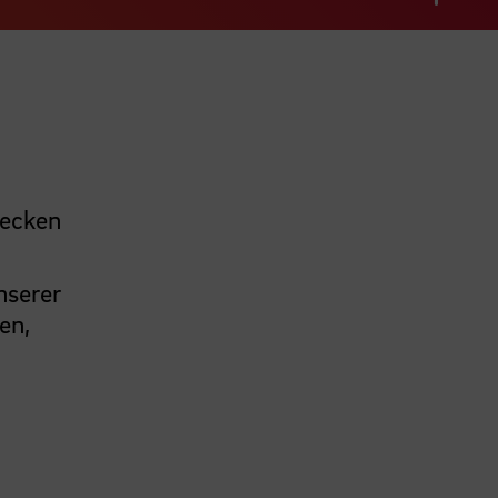
decken
nserer
en,