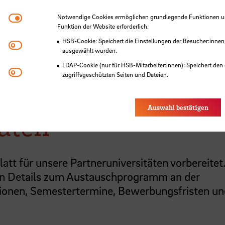
Austauschstudierende
Notwendige Cookies
Notwendige Cookies ermöglichen grundlegende Funktionen und
Funktion der Website erforderlich.
HSB-Cookie: Speichert die Einstellungen der Besucher:innen
Matomo
ausgewählt wurden.
LDAP-Cookie (nur für HSB-Mitarbeiter:innen): Speichert den 
Youtube
zugriffsgeschützten Seiten und Dateien.
Eye-Able®: Es werden keine Cookies gesetzt. Nutzereinstel
des Browsers gespeichert.
Auswahl bestätigen
äten
tt für unsere Partneruniversitäten vorbereitet
en Details zum Austauschprogramm an der
ionen, Semestertermine, Bewerbungsfristen un