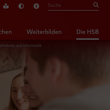
che Gebärdensprache
Leichte Sprache
Dunkel-Modus
Visuelle Hilfe
Suche
chen
Weiterbilden
Die HSB
rotechnik und Informatik