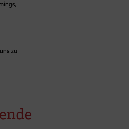
mings,
 uns zu
rende