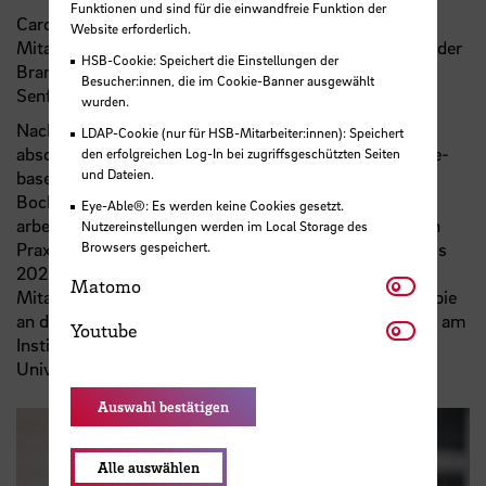
Funktionen und sind für die einwandfreie Funktion der
Carolin Bahns ist seit 2021 wissenschaftliche
Website erforderlich.
Mitarbeiterin im Fachgebiet Therapiewissenschaften I der
HSB-Cookie: Speichert die Einstellungen der
Brandenburgischen Technischen Universität Cottbus-
Besucher:innen, die im Cookie-Banner ausgewählt
Senftenberg.
wurden.
Nach ihrem Bachelorabschluss in Physiotherapie
LDAP-Cookie (nur für HSB-Mitarbeiter:innen): Speichert
absolvierte sie 2018 den Masterstudiengang „Evidence-
den erfolgreichen Log-In bei zugriffsgeschützten Seiten
und Dateien.
based Health Care“ an der Hochschule für Gesundheit
Bochum. Während und nach ihrem Masterstudium
Eye-Able®: Es werden keine Cookies gesetzt.
arbeitete sie als Physiotherapeutin in einer ambulanten
Nutzereinstellungen werden im Local Storage des
Browsers gespeichert.
Praxis mit orthopädischem Schwerpunkt. Von 2018 bis
2020 war Carolin Bahns als wissenschaftliche
Matomo
Matomo
Mitarbeiterin zunächst im Studienbereich Physiotherapie
an der Hochschule für Gesundheit Bochum und später am
Youtube
Youtube
Institut für Arbeitsmedizin, Prävention und BGM der
Universität zu Lübeck tätig.
Auswahl bestätigen
Alle auswählen