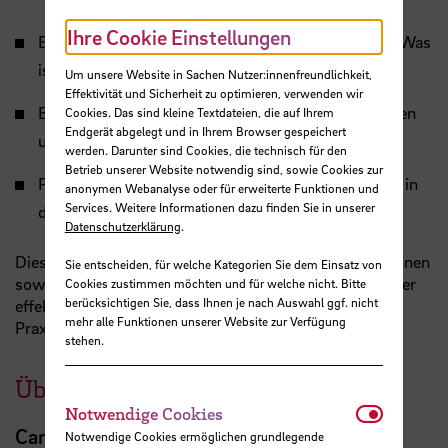
Ihre Cookie Einstellungen
Einführung in die Implementierungswissenschaft: Was
ist das und warum ist es wichtig?
Um unsere Website in Sachen Nutzer:innenfreundlichkeit,
Effektivität und Sicherheit zu optimieren, verwenden wir
Barrieren und Förderfaktoren - Hindernisse erkennen
Cookies. Das sind kleine Textdateien, die auf Ihrem
Endgerät abgelegt und in Ihrem Browser gespeichert
und überwinden
werden. Darunter sind Cookies, die technisch für den
Betrieb unserer Website notwendig sind, sowie Cookies zur
Praktische Ansätze und Tools zur Implementierung in
anonymen Webanalyse oder für erweiterte Funktionen und
Services. Weitere Informationen dazu finden Sie in unserer
der klinischen Praxis
Datenschutzerklärung
.
Dieser Workshop richtet sich an Wissenschaftlicher:innen
Sie entscheiden, für welche Kategorien Sie dem Einsatz von
sowie praktisch tätige Physiotherapeut:innen, die an der
Cookies zustimmen möchten und für welche nicht. Bitte
berücksichtigen Sie, dass Ihnen je nach Auswahl ggf. nicht
effektiven Umsetzung von Forschung in der täglichen
mehr alle Funktionen unserer Website zur Verfügung
Praxis interessiert sind.
stehen.
Über die Referentin
Notwendi
Notwendige Cookies
Carolin Bahns
Notwendige Cookies ermöglichen grundlegende