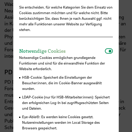
Wacław M. Adamczyk, PhD, ist Physiotherapeut,
Sie entscheiden, für welche Kategorien Sie dem Einsatz von
Neurobiologe und Schmerzforscher, derzeit
Cookies zustimmen möchten und für welche nicht. Bitte
Assistenzprofessor an der Akademie für Leibeserziehung
berücksichtigen Sie, dass Ihnen je nach Auswahl ggf. nicht
in Katowice, Polen, und wissenschaftlicher Mitarbeiter an
mehr alle Funktionen unserer Website zur Verfügung
der Universität zu Lübeck. Er promovierte in
stehen.
Physiotherapie und ist Experte für chronische Schmerzen
und Placeboeffekte. Seine Arbeit umfasst interdisziplinäre
Forschung, akademische Lehre und Gutachtertätigkeit für
Notwendi
Notwendige Cookies
internationale Fachzeitschriften.
Notwendige Cookies ermöglichen grundlegende
Funktionen und sind für die einwandfreie Funktion der
Website erforderlich.
PD Dr. Tibor M. Szikszay
HSB-Cookie: Speichert die Einstellungen der
PD
Dr.
Tibor M. Szikszay ist Physiotherapeut und
Besucher:innen, die im Cookie-Banner ausgewählt
Forscher mit den Schwerpunkten Manuelle Therapie,
wurden.
muskuloskelettale Schmerzen und klinische
LDAP-Cookie (nur für HSB-Mitarbeiter:innen): Speichert
Entscheidungsfindung. Er promovierte und habilitierte in
den erfolgreichen Log-In bei zugriffsgeschützten Seiten
Gesundheitswissenschaften an der Universität zu Lübeck
und Dateien.
und arbeitet als Dozent und Herausgeber medizinischer
Eye-Able®: Es werden keine Cookies gesetzt.
Publikationen. Seine Forschung befasst sich mit
Nutzereinstellungen werden im Local Storage des
Schmerzmechanismen und therapeutischen
Browsers gespeichert.