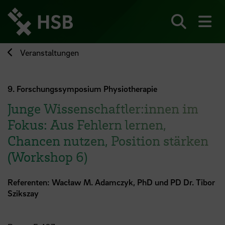
Direkt
zum
Seiteninhalt
Suchen
Me
springen
Veranstaltungen
9. Forschungssymposium Physiotherapie
Junge Wissenschaftler:innen im
Fokus: Aus Fehlern lernen,
Chancen nutzen, Position stärken
(Workshop 6)
Referenten: Wacław M. Adamczyk, PhD und PD Dr. Tibor
Szikszay