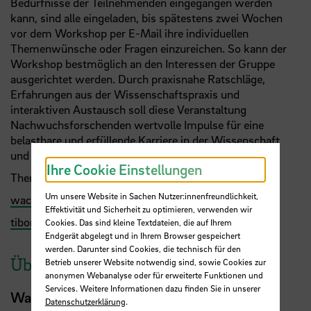
Bedürfnisse der Teilnehmenden eingegangen werden
kann, sind alle eingeladen, bis spätestens zwei Wochen
vor dem Workshop per E-Mail ihre individuellen
Themenwünsche oder Fragen einzureichen. So kann der
Workshop bestmöglich an den Interessen der Gruppe
ausgerichtet werden. Durch praxisnahe Ratschläge,
Erfahrungen aus der Wissenschaftspraxis und
interaktiven Austausch soll diese Veranstaltung
Nachwuchsforschenden wertvolle Impulse für eine
belastbare und erfüllende Karriere in der Wissenschaft
und darüber hinaus bieten.
Ihre Cookie Einstellungen
Themenvorschläge bitte an:
Um unsere Website in Sachen Nutzer:innenfreundlichkeit,
waclawadamczyk
@
gmail.com
Effektivität und Sicherheit zu optimieren, verwenden wir
tibor.szikszay
@
uni-luebeck.de
Cookies. Das sind kleine Textdateien, die auf Ihrem
Endgerät abgelegt und in Ihrem Browser gespeichert
werden. Darunter sind Cookies, die technisch für den
Über die Referenten
Betrieb unserer Website notwendig sind, sowie Cookies zur
anonymen Webanalyse oder für erweiterte Funktionen und
Services. Weitere Informationen dazu finden Sie in unserer
Wacław M. Adamczyk, PhD
Datenschutzerklärung
.