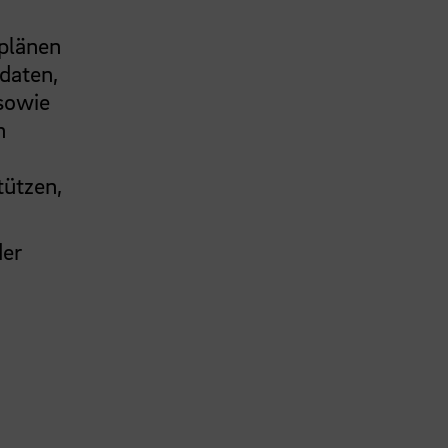
eplänen
daten,
 sowie
n
tützen,
der