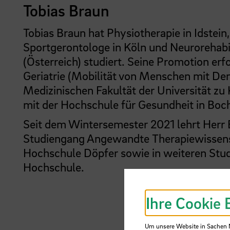
Tobias Braun
Tobias Braun hat Physiotherapie in Idstei
Sportgerontologe in Köln und Neurorehabi
(Österreich) studiert. Seine Promotion erf
Geriatrie (Mobilität von Menschen mit De
Medizinischen Fakultät der Universität zu
mit der Hochschule für Gesundheit in Bo
Seit dem Wintersemester 2021 lehrt Herr
Studiengang Angewandte Therapiewissen
Hochschule Döpfer sowie in weiteren Stu
Hochschule.
Ihre Cookie 
Um unsere Website in Sachen Nu