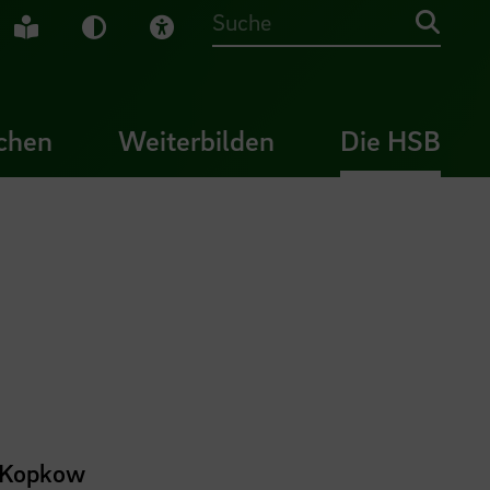
che Gebärdensprache
Leichte Sprache
Dunkel-Modus
Visuelle Hilfe
Suche
chen
Weiterbilden
Die HSB
n Kopkow