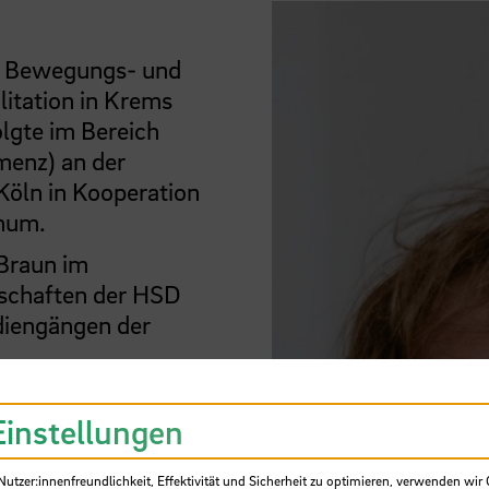
n, Bewegungs- und
litation in Krems
olgte im Bereich
menz) an der
 Köln in Kooperation
chum.
 Braun im
schaften der HSD
diengängen der
Einstellungen
tzer:innenfreundlichkeit, Effektivität und Sicherheit zu optimieren, verwenden wir 