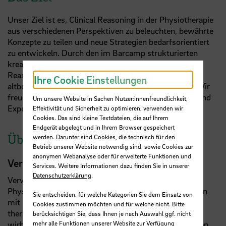
Unser Ziel ist es, Clinical Reasoning in der Physiotherapie
aus verschiedenen Perspektiven zu beleuchten, bewährte
Konzepte zu teilen und neue Strategien bedarfsorientiert
zu entwickeln. Durch den im Barcamp strukturierten
kreativen und offenen Austausch möchten wir Clinical
Reasoning neu denken und Deine offene Fragen zum
Ihre Cookie Einstellungen
altbekannten Thema Clinical Reasoning diskutieren. Wir
freuen uns auf den Austausch zwischen Noviz:innen und
Um unsere Website in Sachen Nutzer:innenfreundlichkeit,
Expert:innen!
Effektivität und Sicherheit zu optimieren, verwenden wir
Cookies. Das sind kleine Textdateien, die auf Ihrem
Endgerät abgelegt und in Ihrem Browser gespeichert
Über die Referentinnen
werden. Darunter sind Cookies, die technisch für den
Betrieb unserer Website notwendig sind, sowie Cookies zur
anonymen Webanalyse oder für erweiterte Funktionen und
Verw. Prof. Camilla Kapitza
Services. Weitere Informationen dazu finden Sie in unserer
Datenschutzerklärung
.
Verw.
Prof.
Camilla Kapitza ist seit 22 Jahren
Physiotherapeutin und arbeitet primär mit PatientInnen
Sie entscheiden, für welche Kategorien Sie dem Einsatz von
mit muskuloskelettalen Beschwerden, zu ihren
Cookies zustimmen möchten und für welche nicht. Bitte
therapeutischen Interessengebieten zählen
berücksichtigen Sie, dass Ihnen je nach Auswahl ggf. nicht
wirbelsäulenbedingte sowie neuropathische Schmerzen.
mehr alle Funktionen unserer Website zur Verfügung