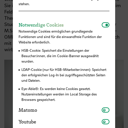
stehen.
Sie ist Dozentin an der Hochschule Osnabrück, wo sie im
Feld Clinical Reasoning und Untersuchung- und
Therapieverfahren lehrt. Zudem ist sie
Notwendi
Studiengangbeauftragte für den Weiterbildungsmaster
Notwendige Cookies
M.Sc. Muskuloskelettale Therapie (Manuelle Therapie -
Notwendige Cookies ermöglichen grundlegende
OMPT). Im Rahmen ihrer Promotion beschäftigt sie sich
Funktionen und sind für die einwandfreie Funktion der
Website erforderlich.
mit dem Thema der Klassifizierung von
wirbelsäulenbedingten Armschmerzen.
HSB-Cookie: Speichert die Einstellungen der
Besucher:innen, die im Cookie-Banner ausgewählt
wurden.
LDAP-Cookie (nur für HSB-Mitarbeiter:innen): Speichert
den erfolgreichen Log-In bei zugriffsgeschützten Seiten
und Dateien.
Eye-Able®: Es werden keine Cookies gesetzt.
Nutzereinstellungen werden im Local Storage des
Browsers gespeichert.
Matomo
Matomo
Youtube
Youtube