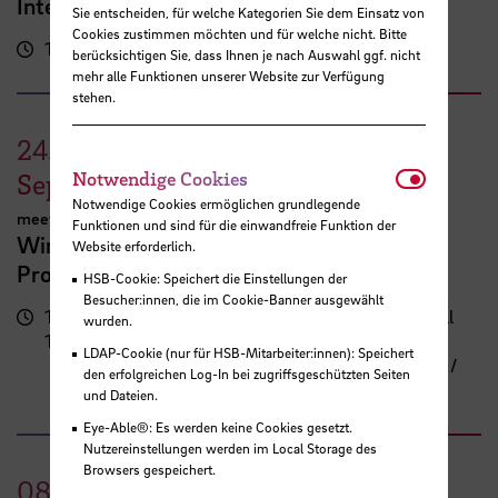
International FutureNow! Symposium
Sie entscheiden, für welche Kategorien Sie dem Einsatz von
Cookies zustimmen möchten und für welche nicht. Bitte
16:00 - 17:30 Uhr
Kassenhalle
berücksichtigen Sie, dass Ihnen je nach Auswahl ggf. nicht
mehr alle Funktionen unserer Website zur Verfügung
stehen.
24.
Notwendi
September
Notwendige Cookies
Notwendige Cookies ermöglichen grundlegende
meetMINT
Funktionen und sind für die einwandfreie Funktion der
Wir feiern Frauen in MINT – 10 Jahre
Website erforderlich.
Programm meetMINT
HSB-Cookie: Speichert die Einstellungen der
Besucher:innen, die im Cookie-Banner ausgewählt
17:00 -
Campus Neustadt, Neustadtswall
wurden.
19:30 Uhr
(AB-Gebäude)
LDAP-Cookie (nur für HSB-Mitarbeiter:innen): Speichert
AB-Gebäude - 10. Obergeschoss /
den erfolgreichen Log-In bei zugriffsgeschützten Seiten
Staffelgeschoss / Sky Lounge
und Dateien.
Eye-Able®: Es werden keine Cookies gesetzt.
Nutzereinstellungen werden im Local Storage des
Browsers gespeichert.
08.