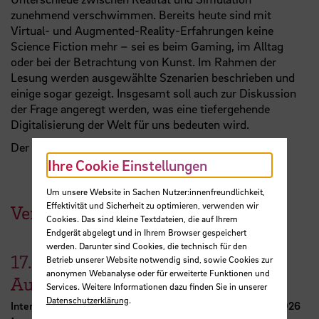
zunehmend verschwimmen. Bereits heute sind mit
Virtual- und Augmented-Reality-Erfahrungen keine
Science Fiction mehr – sei es beim Gaming, im Alltag
oder bei der Betrachtung von Kunst. Im Rahmen der
Lesung werden ausgewählte Szenarien beschrieben und
einige sogar gezeigt. Insgesamt soll auch zur Diskussion
der Frage angeregt werden, was eine tiefergehende
Digitalisierung der Welt für uns bedeuten wird.
Der Eintritt ist frei, keine Anmeldung erforderlich.
Ihre Cookie Einstellungen
Um unsere Website in Sachen Nutzer:innenfreundlichkeit,
Effektivität und Sicherheit zu optimieren, verwenden wir
Veranstaltungen der HSB
Cookies. Das sind kleine Textdateien, die auf Ihrem
Endgerät abgelegt und in Ihrem Browser gespeichert
werden. Darunter sind Cookies, die technisch für den
17.
Betrieb unserer Website notwendig sind, sowie Cookies zur
anonymen Webanalyse oder für erweiterte Funktionen und
August
Services. Weitere Informationen dazu finden Sie in unserer
Datenschutzerklärung
.
International Week Computer Science and Digital Media 2026