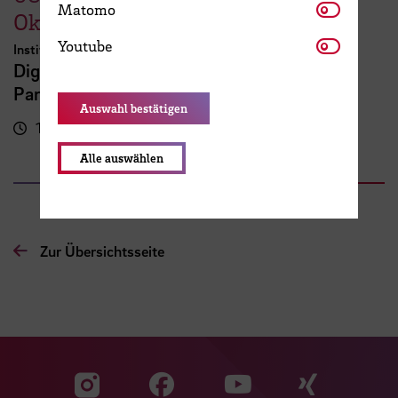
Matomo
Matomo
Oktober
Youtube
Youtube
Institut für Digitale Teilhabe
Digitale Arbeitswelten inklusiv gestalten -
Partizipation in der Technikentwicklung
Auswahl bestätigen
10:00 - 16:00 Uhr
Campus der HSB
Campus Am Brill
Alle auswählen
Zur Übersichtsseite
Zu unserer Facebook S
Zu unse