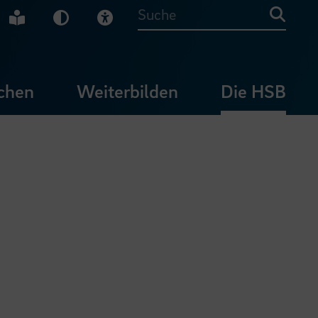
che Gebärdensprache
Leichte Sprache
Dunkel-Modus
Visuelle Hilfe
Suche
chen
Weiterbilden
Die HSB