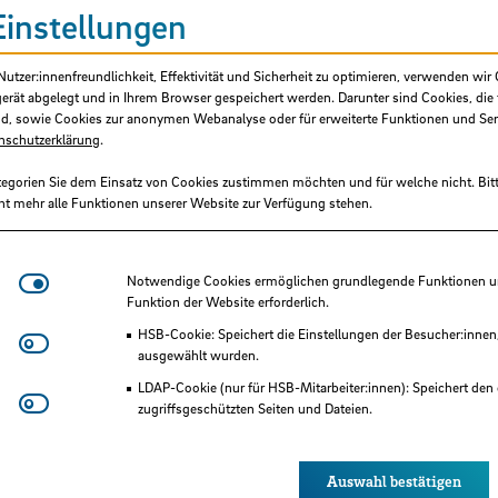
Einstellungen
tzer:innenfreundlichkeit, Effektivität und Sicherheit zu optimieren, verwenden wir 
gerät abgelegt und in Ihrem Browser gespeichert werden. Darunter sind Cookies, die 
d, sowie Cookies zur anonymen Webanalyse oder für erweiterte Funktionen und Ser
nschutzerklärung
.
tegorien Sie dem Einsatz von Cookies zustimmen möchten und für welche nicht. Bitt
ht mehr alle Funktionen unserer Website zur Verfügung stehen.
Notwendige Cookies
Notwendige Cookies ermöglichen grundlegende Funktionen und
Funktion der Website erforderlich.
HSB-Cookie: Speichert die Einstellungen der Besucher:innen
Matomo
ausgewählt wurden.
LDAP-Cookie (nur für HSB-Mitarbeiter:innen): Speichert den 
Youtube
zugriffsgeschützten Seiten und Dateien.
Eye-Able®: Es werden keine Cookies gesetzt. Nutzereinstel
 der HSB
des Browsers gespeichert.
Auswahl bestätigen