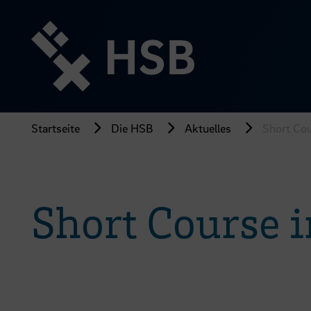
Direkt
zum
Seiteninhalt
springen
Startseite
Die HSB
Aktuelles
Short Cou
Short Course 