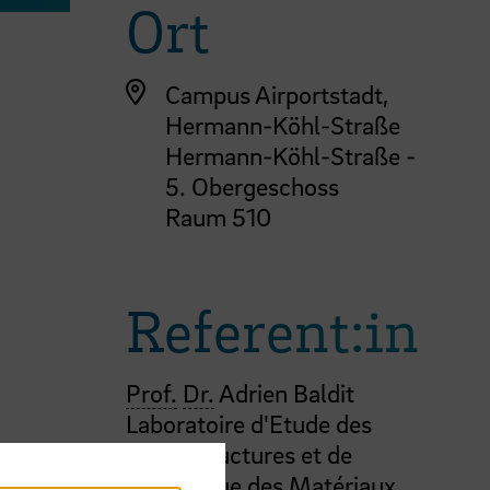
Ort
Campus Airportstadt,
Hermann-Köhl-Straße
Hermann-Köhl-Straße -
5. Obergeschoss
Raum 510
Referent:in
Prof.
Dr.
Adrien Baldit
Laboratoire d'Etude des
Microstructures et de
Mécanique des Matériaux