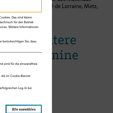
Université de Lorraine, Metz,
France
Cookies. Das sind kleine
technisch für den Betrieb
vices. Weitere Informationen
Weitere
e berücksichtigen Sie, dass
Termine
 sind für die einwandfreie
, die im Cookie-Banner
erfolgreichen Log-In bei
lungen werden im Local Storage
Alle auswählen