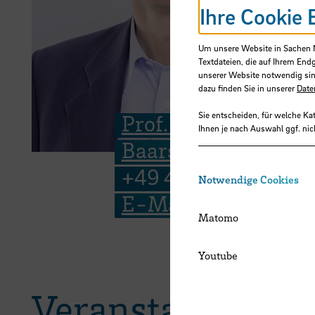
Ihre Cookie 
Um unsere Website in Sachen Nu
Textdateien, die auf Ihrem End
unserer Website notwendig sin
dazu finden Sie in unserer
Date
Sie entscheiden, für welche Ka
Prof. Dr. Albert
Ihnen je nach Auswahl ggf. nic
Baars
+49 421 5905 2749
Notwendige Cookies
E-Mail
Matomo
Youtube
Veranstaltungen