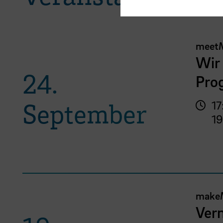
meet
Wir 
24.
Pro
September
17
19
make
Vern