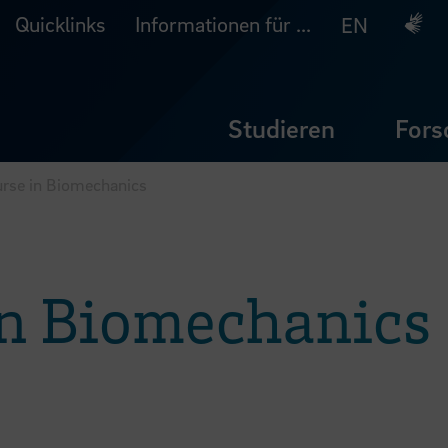
Quicklinks
Informationen für ...
Deuts
EN
Studieren
Fors
rse in Biomechanics
in Biomechanics