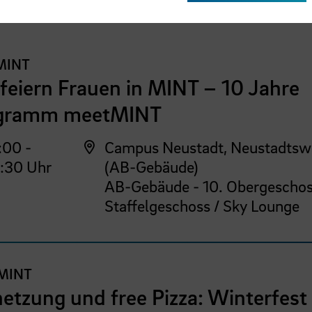
MINT
feiern Frauen in MINT – 10 Jahre
gramm meetMINT
:00 -
Campus Neustadt, Neustadtsw
:30 Uhr
(AB-Gebäude)
AB-Gebäude - 10. Obergeschos
Staffelgeschoss / Sky Lounge
MINT
etzung und free Pizza: Winterfest