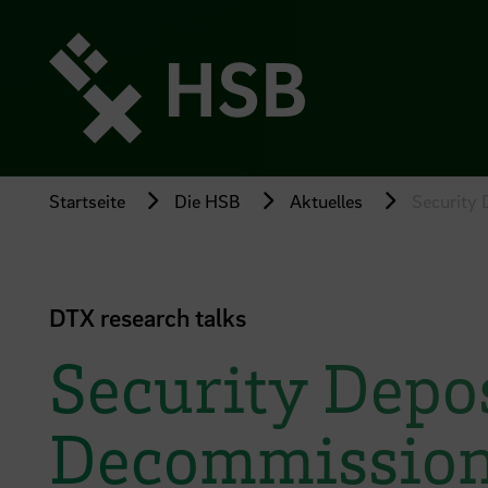
Direkt
zum
Seiteninhalt
springen
Startseite
Die HSB
Aktuelles
Security 
DTX research talks
Security Depos
Decommissioni