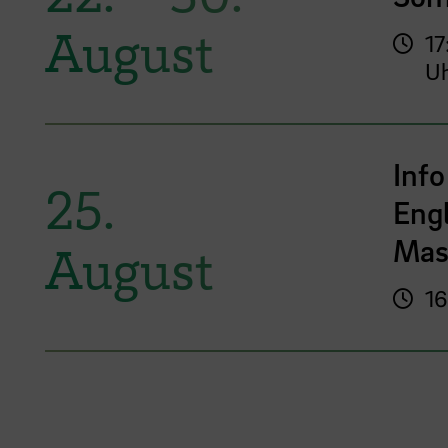
August
17
U
Info
25.
Eng
Mas
August
16