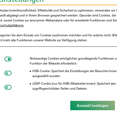
tzer:innenfreundlichkeit, Effektivität und Sicherheit zu optimieren, verwenden wir 
gerät abgelegt und in Ihrem Browser gespeichert werden. Darunter sind Cookies, die 
d, sowie Cookies zur anonymen Webanalyse oder für erweiterte Funktionen und Ser
nschutzerklärung
.
tegorien Sie dem Einsatz von Cookies zustimmen möchten und für welche nicht. Bitt
ht mehr alle Funktionen unserer Website zur Verfügung stehen.
Notwendige Cookies
Notwendige Cookies ermöglichen grundlegende Funktionen und
Funktion der Website erforderlich.
HSB-Cookie: Speichert die Einstellungen der Besucher:innen
Matomo
ausgewählt wurden.
LDAP-Cookie (nur für HSB-Mitarbeiter:innen): Speichert den 
Youtube
zugriffsgeschützten Seiten und Dateien.
Eye-Able®: Es werden keine Cookies gesetzt. Nutzereinstel
des Browsers gespeichert.
Auswahl bestätigen