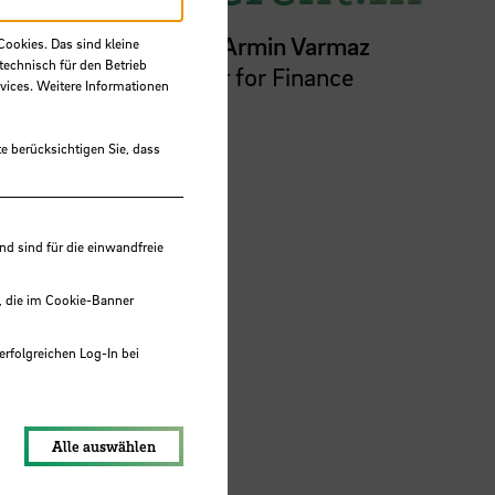
Prof.
Dr.
Armin Varmaz
Cookies. Das sind kleine
technisch für den Betrieb
Professor for Finance
vices. Weitere Informationen
Fakultät 1
e berücksichtigen Sie, dass
 sind für die einwandfreie
, die im Cookie-Banner
erfolgreichen Log-In bei
lungen werden im Local Storage
Alle auswählen