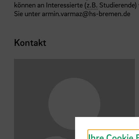
können an Interessierte (
z.B.
Studierende)
Sie unter armin.varmaz@hs-bremen.de
Kontakt
Ihre Cookie 