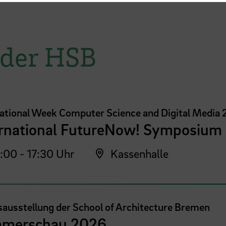
 der HSB
national Week Computer Science and Digital Media
ernational FutureNow! Symposium
:00 - 17:30 Uhr
Kassenhalle
sausstellung der School of Architecture Bremen
merschau 2026