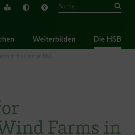
che Gebärdensprache
Leichte Sprache
Dunkel-Modus
Visuelle Hilfe
Suche
chen
Weiterbilden
Die HSB
Farms in the German EEZ
for
 Wind Farms in