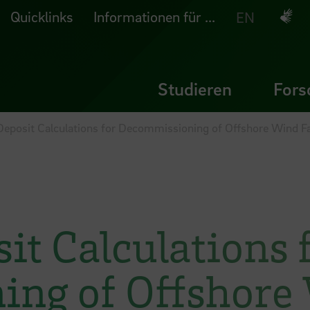
Quicklinks
Informationen für ...
Deuts
EN
Studieren
Fors
Deposit Calculations for Decommissioning of Offshore Wind 
it Calculations 
ng of Offshore