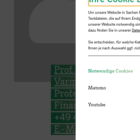
Um unsere Website in Sachen Nu
Textdateien, die auf Ihrem End
unserer Website notwendig sin
dazu finden Sie in unserer
Date
Sie entscheiden, für welche Ka
Ihnen je nach Auswahl ggf. nic
Prof. Dr. Armin
Notwendige Cookies
Varmaz
Matomo
Professor for
Finance
Youtube
+49 421 5905 4195
E-Mail