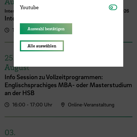
August
Youtube
Youtube
International Week Computer Science and Digital Media 2026
International FutureNow! Symposium
Auswahl bestätigen
16:00 - 17:30 Uhr
Kassenhalle
Alle auswählen
25.
August
Info Session zu Vollzeitprogrammen:
Englischsprachiges MBA- oder Masterstudium
an der HSB
16:00 - 17:00 Uhr
Online-Veranstaltung
03.