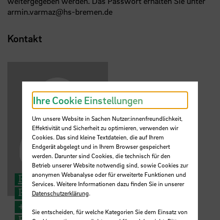
weitergegeben werden. Das Passwort erhalten Sie unter
armin.varmaz@hs-bremen.de
Kontakt
Ihre Cookie Einstellungen
Um unsere Website in Sachen Nutzer:innenfreundlichkeit,
Effektivität und Sicherheit zu optimieren, verwenden wir
Cookies. Das sind kleine Textdateien, die auf Ihrem
Endgerät abgelegt und in Ihrem Browser gespeichert
werden. Darunter sind Cookies, die technisch für den
Betrieb unserer Website notwendig sind, sowie Cookies zur
anonymen Webanalyse oder für erweiterte Funktionen und
Prof. Dr. Armin Varmaz
Services. Weitere Informationen dazu finden Sie in unserer
Professor for Finance
Datenschutzerklärung
.
+49 421 5905 4195
Sie entscheiden, für welche Kategorien Sie dem Einsatz von
E-Mail