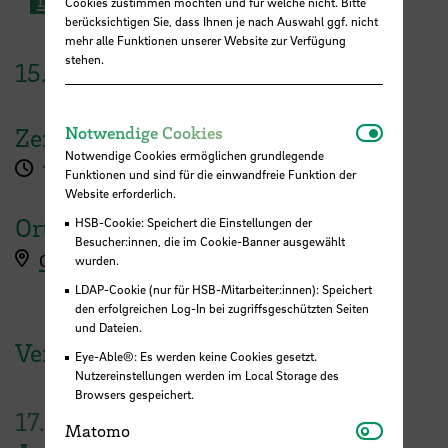
Cookies zustimmen möchten und für welche nicht. Bitte
berücksichtigen Sie, dass Ihnen je nach Auswahl ggf. nicht
mehr alle Funktionen unserer Website zur Verfügung
stehen.
15.
Juni
2022
Notwendi
Notwendige Cookies
Zeit
Notwendige Cookies ermöglichen grundlegende
13:30 - 14:30 Uhr
Funktionen und sind für die einwandfreie Funktion der
Website erforderlich.
Ort
HSB-Cookie: Speichert die Einstellungen der
Besucher:innen, die im Cookie-Banner ausgewählt
Online ZOOM
wurden.
LDAP-Cookie (nur für HSB-Mitarbeiter:innen): Speichert
den erfolgreichen Log-In bei zugriffsgeschützten Seiten
und Dateien.
Veranstaltungen der HSB
Eye-Able®: Es werden keine Cookies gesetzt.
Nutzereinstellungen werden im Local Storage des
Browsers gespeichert.
17.
Matomo
Matomo