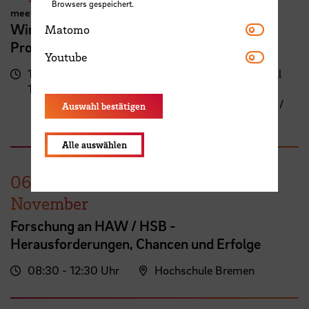
Browsers gespeichert.
meetMINT
Matomo
Wir feiern Frauen in MINT – 10 Jahre
Matomo
Programm meetMINT
Youtube
Youtube
17:00 -
Campus Neustadt, Neustadtswall
19:30 Uhr
(AB-Gebäude)
AB-Gebäude - 10. Obergeschoss /
Auswahl bestätigen
Staffelgeschoss / Sky Lounge
Alle auswählen
06.
November
Forschung an HAW / HSB -
Herausforderungen, Chancen und Erfolge
08:30 - 12:30 Uhr
Hochschule Bremen