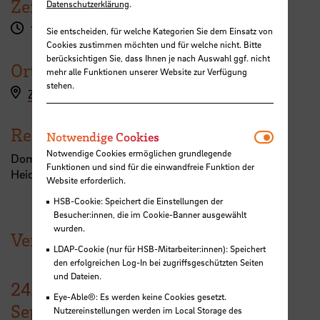
Zeit
Datenschutzerklärung
.
17:00 Uhr
Sie entscheiden, für welche Kategorien Sie dem Einsatz von
Cookies zustimmen möchten und für welche nicht. Bitte
berücksichtigen Sie, dass Ihnen je nach Auswahl ggf. nicht
Ort
mehr alle Funktionen unserer Website zur Verfügung
stehen.
Zoom
Referent:in
Notwendi
Notwendige Cookies
Notwendige Cookies ermöglichen grundlegende
Dominik Appel,
M. Sc.
, J.M. Voith SE & Co. KG,
Funktionen und sind für die einwandfreie Funktion der
Heidenheim
Website erforderlich.
HSB-Cookie: Speichert die Einstellungen der
Besucher:innen, die im Cookie-Banner ausgewählt
wurden.
Veranstaltungen der HSB
LDAP-Cookie (nur für HSB-Mitarbeiter:innen): Speichert
den erfolgreichen Log-In bei zugriffsgeschützten Seiten
und Dateien.
24.
Eye-Able®: Es werden keine Cookies gesetzt.
September
Nutzereinstellungen werden im Local Storage des