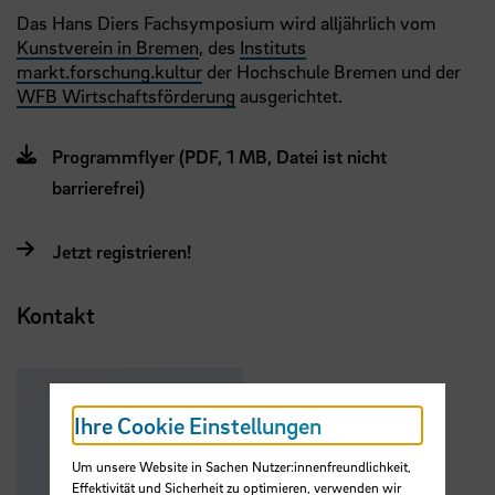
Das Hans Diers Fachsymposium wird alljährlich vom
Kunstverein in Bremen
, des
Instituts
markt.forschung.kultur
der Hochschule Bremen und der
WFB Wirtschaftsförderung
ausgerichtet.
Programmflyer (PDF, 1 MB, Datei ist nicht
barrierefrei)
Jetzt registrieren!
Kontakt
Ihre Cookie Einstellungen
Um unsere Website in Sachen Nutzer:innenfreundlichkeit,
Effektivität und Sicherheit zu optimieren, verwenden wir