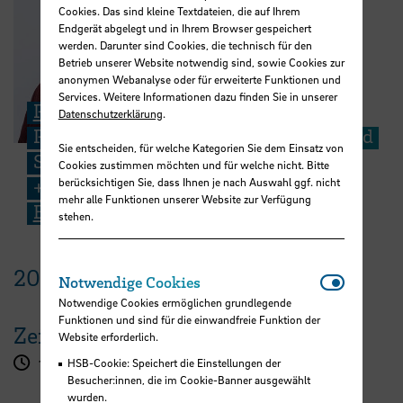
Cookies. Das sind kleine Textdateien, die auf Ihrem
Endgerät abgelegt und in Ihrem Browser gespeichert
werden. Darunter sind Cookies, die technisch für den
Betrieb unserer Website notwendig sind, sowie Cookies zur
anonymen Webanalyse oder für erweiterte Funktionen und
Services. Weitere Informationen dazu finden Sie in unserer
Prof. Dr. Peter Schmidt
Datenschutzerklärung
.
Professur für Volkswirtschaftslehre und
Sie entscheiden, für welche Kategorien Sie dem Einsatz von
Statistik/ Studiengangsleiter EFA/IFA
Cookies zustimmen möchten und für welche nicht. Bitte
+49 421 5905 4691
berücksichtigen Sie, dass Ihnen je nach Auswahl ggf. nicht
mehr alle Funktionen unserer Website zur Verfügung
E-Mail
stehen.
20.
April
2026
Notwendi
Notwendige Cookies
Notwendige Cookies ermöglichen grundlegende
Funktionen und sind für die einwandfreie Funktion der
Zeit
Website erforderlich.
HSB-Cookie: Speichert die Einstellungen der
13:30 - 20:30 Uhr
Besucher:innen, die im Cookie-Banner ausgewählt
wurden.