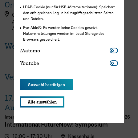
Ort
LDAP-Cookie (nur für HSB-Mitarbeiter:innen): Speichert
den erfolgreichen Log-In bei zugriffsgeschützten Seiten
Campus Werderstraße, Werderstraße (A-Gebäude)
und Dateien.
A-Gebäude - 3. Obergeschoss
Eye-Able®: Es werden keine Cookies gesetzt.
A 301
Nutzereinstellungen werden im Local Storage des
Browsers gespeichert.
Weitere Termine
Matomo
Matomo
Youtube
Youtube
Veranstaltungen der HSB
Auswahl bestätigen
17.
Alle auswählen
August
International Week Computer Science and Digital Media 2026
International FutureNow! Symposium
16:00 - 17:30 Uhr
Kassenhalle