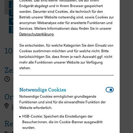
Cookies. Das sind kleine Textdateien, die auf Ihrem
Prof. Dr. Armin Varmaz
Endgerät abgelegt und in Ihrem Browser gespeichert
Professor for Finance
werden. Darunter sind Cookies, die technisch für den
Betrieb unserer Website notwendig sind, sowie Cookies zur
+49 421 5905 4195
anonymen Webanalyse oder für erweiterte Funktionen und
E-Mail
Services. Weitere Informationen dazu finden Sie in unserer
Datenschutzerklärung
.
Sie entscheiden, für welche Kategorien Sie dem Einsatz von
10.
Dezember
2025
Cookies zustimmen möchten und für welche nicht. Bitte
berücksichtigen Sie, dass Ihnen je nach Auswahl ggf. nicht
mehr alle Funktionen unserer Website zur Verfügung
stehen.
Zeit
13:30 - 14:30 Uhr
Notwendi
Notwendige Cookies
Ort
Notwendige Cookies ermöglichen grundlegende
Funktionen und sind für die einwandfreie Funktion der
ZOOM
Website erforderlich.
HSB-Cookie: Speichert die Einstellungen der
Referent:in
Besucher:innen, die im Cookie-Banner ausgewählt
wurden.