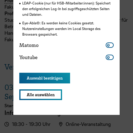
Prof.
Dr.
Rosemarie Koch
LDAP-Cookie (nur für HSB-Mitarbeiter:innen): Speichert
Fakultät 1
den erfolgreichen Log-In bei zugriffsgeschützten Seiten
Prof. Dr. Frank Fürstenberg
und Dateien.
Studiendekan, Studiengangsleiter IMBA und Professor für
Eye-Able®: Es werden keine Cookies gesetzt.
Betriebswirtschaftslehre, insb. Warenwirtschaft im
Nutzereinstellungen werden im Local Storage des
Handel
Browsers gespeichert.
Fakultät 1
Matomo
Matomo
Youtube
Youtube
Veranstaltungen der HSB
Auswahl bestätigen
03.
September
Alle auswählen
Start zum Sommersemester 2027
Info-Event berufsbegleitender MBA
18:30 - 19:30 Uhr
Online-Veranstaltung