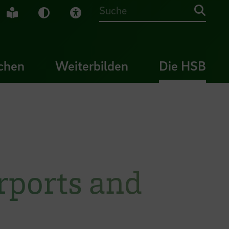
che Gebärdensprache
Leichte Sprache
Dunkel-Modus
Visuelle Hilfe
Suche
chen
Weiterbilden
Die HSB
irports and