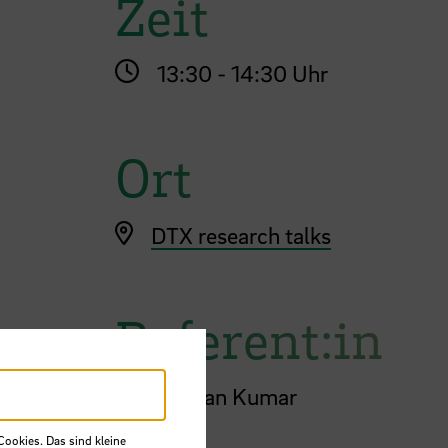
Zeit
13:30 - 14:30 Uhr
Ort
DTX research talks
Referent:in
Dr. Shravan Kumar
Cookies. Das sind kleine