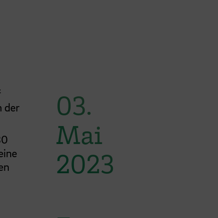
f
03.
n der
Mai
30
eine
2023
en