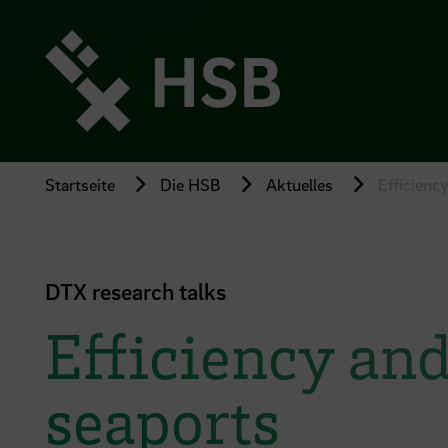
Direkt
zum
Seiteninhalt
springen
Startseite
Die HSB
Aktuelles
Efficienc
DTX research talks
Efficiency and
seaports