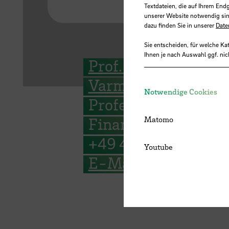
Textdateien, die auf Ihrem End
unserer Website notwendig sin
dazu finden Sie in unserer
Date
Sie entscheiden, für welche Ka
Ihnen je nach Auswahl ggf. nic
Prof. Dr. Armin
Varmaz
Notwendige Cookies
Professor for
Finance
Matomo
+49 421 5905 4195
Youtube
E-Mail