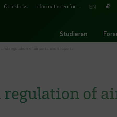
Quicklinks
Informationen für ...
Deuts
EN
Studieren
Fors
y and regulation of airports and seaports
 regulation of a