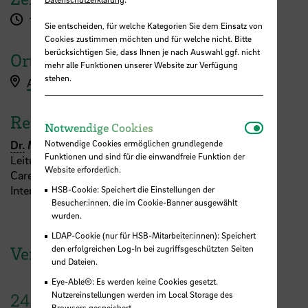
14:00 - 16:00 Uhr
Sie entscheiden, für welche Kategorien Sie dem Einsatz von
Cookies zustimmen möchten und für welche nicht. Bitte
berücksichtigen Sie, dass Ihnen je nach Auswahl ggf. nicht
Ort
mehr alle Funktionen unserer Website zur Verfügung
stehen.
Anmeldung für Studierende
Referent:in
Notwendi
Notwendige Cookies
Dr.
Monika Blaschke
Notwendige Cookies ermöglichen grundlegende
Funktionen und sind für die einwandfreie Funktion der
Leitung Career Service
Website erforderlich.
Career Service/ Referat Studienerfolg und
Internationalisierung
HSB-Cookie: Speichert die Einstellungen der
Besucher:innen, die im Cookie-Banner ausgewählt
wurden.
LDAP-Cookie (nur für HSB-Mitarbeiter:innen): Speichert
Veranstaltungen der HSB
den erfolgreichen Log-In bei zugriffsgeschützten Seiten
und Dateien.
Eye-Able®: Es werden keine Cookies gesetzt.
Nutzereinstellungen werden im Local Storage des
24.
Browsers gespeichert.