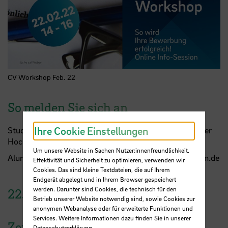
CV Workshop Feb. 22
So melden Sie sich an
Ihre Cookie Einstellungen
Studierende können sich über das zentrale Jobportal der
Hochschule Bremen, Career Gate, anmelden.
Um unsere Website in Sachen Nutzer:innenfreundlichkeit,
Alumni einfach per Email an careerservice@hs-bremen.de
Effektivität und Sicherheit zu optimieren, verwenden wir
Cookies. Das sind kleine Textdateien, die auf Ihrem
Endgerät abgelegt und in Ihrem Browser gespeichert
werden. Darunter sind Cookies, die technisch für den
22.
Februar
2022
Betrieb unserer Website notwendig sind, sowie Cookies zur
anonymen Webanalyse oder für erweiterte Funktionen und
Services. Weitere Informationen dazu finden Sie in unserer
Zeit
Datenschutzerklärung
.