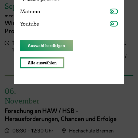
September
Matomo
Matomo
meetMINT
Youtube
Wir feiern Frauen in MINT – 10 Jahre
Youtube
Programm meetMINT
17:00 -
Campus Neustadt, Neustadtswall
Auswahl bestätigen
19:30 Uhr
(AB-Gebäude)
AB-Gebäude - 10. Obergeschoss /
Staffelgeschoss / Sky Lounge
Alle auswählen
06.
November
Forschung an HAW / HSB -
Herausforderungen, Chancen und Erfolge
08:30 - 12:30 Uhr
Hochschule Bremen