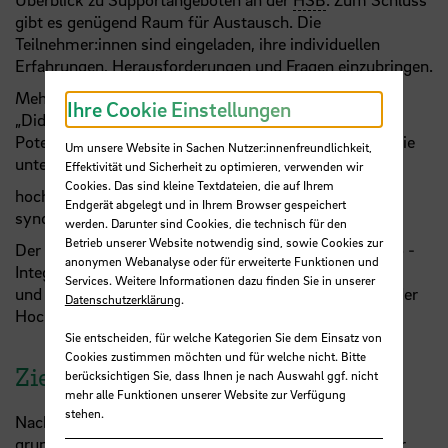
gibt es genügend Raum für Austausch. Die
Teilnehmer:innen sind eingeladen, ihre individuellen
Erfahrungen, Herausforderungen und Fragen einzubringen.
Mehr zum Thema? Das HFD-Diskussionspapier
Ihre Cookie Einstellungen
„Didaktische Herausforderungen und strategische
Potenziale hybrider synchroner Lehre“ (2024) finden Sie
Um unsere Website in Sachen Nutzer:innenfreundlichkeit,
unter diesem Link:
Effektivität und Sicherheit zu optimieren, verwenden wir
Cookies. Das sind kleine Textdateien, die auf Ihrem
hochschulforumdigitalisierung.de/news/hybride-
Endgerät abgelegt und in Ihrem Browser gespeichert
synchrone-lehre/
werden. Darunter sind Cookies, die technisch für den
Betrieb unserer Website notwendig sind, sowie Cookies zur
Der Workshop wird aus Mitteln des Projekts "AddInno -
anonymen Webanalyse oder für erweiterte Funktionen und
Integrierter Ansatz der digitalen Innovation in Studium
Services. Weitere Informationen dazu finden Sie in unserer
und Lehre" (gefördert von der "Stiftung Innovation in der
Datenschutzerklärung
.
Hochschullehre") finanziert.
Sie entscheiden, für welche Kategorien Sie dem Einsatz von
Cookies zustimmen möchten und für welche nicht. Bitte
Zielsetzung
berücksichtigen Sie, dass Ihnen je nach Auswahl ggf. nicht
mehr alle Funktionen unserer Website zur Verfügung
stehen.
Nach dem Workshop haben Teilnehmende ein
grundlegendes Verständnis der Möglichkeiten hybrider