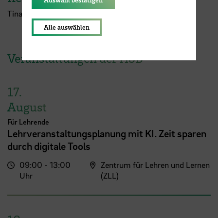
Tina Basner
Alle auswählen
Veranstaltungen der HSB
17.
August
Für Lehrende
Lehrveranstaltungsplanung mit KI. Zeit sparen
durch digitale Tools
09:00 - 13:00
Zentrum für Lehren und Lernen
Uhr
(ZLL)