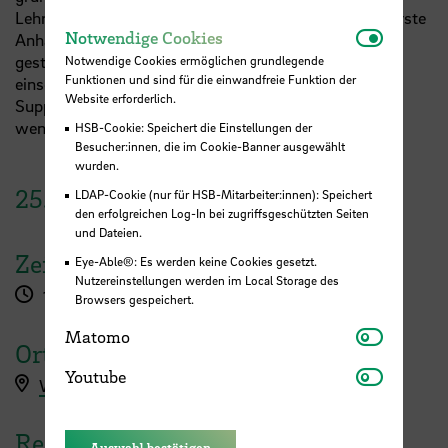
Lehre für heterogene Zielgruppen. Sie verfügen über erste
Notwendi
Notwendige Cookies
Anhaltspunkte, wie hybride Lehre diversitätssensibel
gestaltet werden kann. Die Teilnehmenden können
Notwendige Cookies ermöglichen grundlegende
Funktionen und sind für die einwandfreie Funktion der
einschätzen, an welche Ansprechpartner*innen und
Website erforderlich.
Supportangebote an der HSB sie sich diesbezüglich
wenden können.
HSB-Cookie: Speichert die Einstellungen der
Besucher:innen, die im Cookie-Banner ausgewählt
wurden.
25.
März
2025
LDAP-Cookie (nur für HSB-Mitarbeiter:innen): Speichert
den erfolgreichen Log-In bei zugriffsgeschützten Seiten
und Dateien.
Zeit
Eye-Able®: Es werden keine Cookies gesetzt.
Nutzereinstellungen werden im Local Storage des
10:00 - 11:30 Uhr
Browsers gespeichert.
Matomo
Matomo
Ort
Youtube
Youtube
Workshopanmeldung hier
Referent:in
Auswahl bestätigen