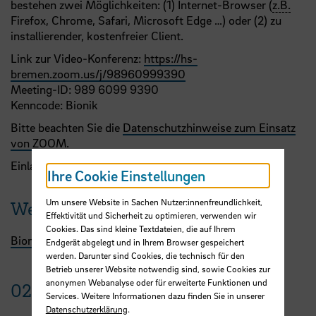
bestehen zwei Möglichkeiten: (1) Internet-Browser (
z.B.
Firefox, Chrome, Safari, Microsoft Edge …) oder (2) zu
installierender, kostenfreier Client.
Link zur Video-Konferenz:
https://hs-
bremen.zoom.us/j/98960999390
Meeting-ID: 989 6099 9390
Kenncode: Bionik
Bitte beachten Sie die
Datenschutzhinweise zum Einsatz
von ZOOM
.
Einlass ist
ca.
15 Minuten vor Beginn.
Ihre Cookie Einstellungen
Um unsere Website in Sachen Nutzer:innenfreundlichkeit,
Weitere Termine
Effektivität und Sicherheit zu optimieren, verwenden wir
Cookies. Das sind kleine Textdateien, die auf Ihrem
Bionik-Seminar
Endgerät abgelegt und in Ihrem Browser gespeichert
werden. Darunter sind Cookies, die technisch für den
Betrieb unserer Website notwendig sind, sowie Cookies zur
anonymen Webanalyse oder für erweiterte Funktionen und
02.
Mai
2023
Services. Weitere Informationen dazu finden Sie in unserer
Datenschutzerklärung
.