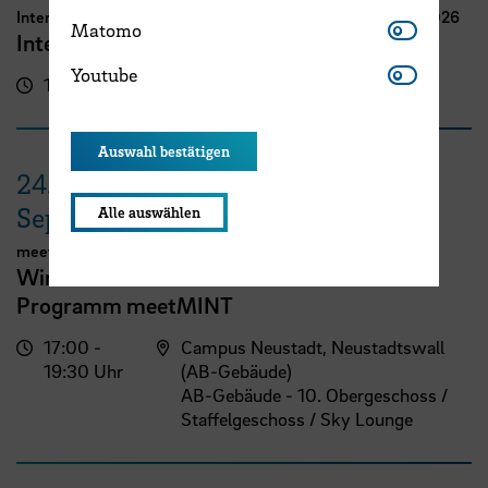
International Week Computer Science and Digital Media 2026
Matomo
Matomo
International FutureNow! Symposium
Youtube
Youtube
16:00 - 17:30 Uhr
Kassenhalle
Auswahl bestätigen
24.
September
Alle auswählen
meetMINT
Wir feiern Frauen in MINT – 10 Jahre
Programm meetMINT
17:00 -
Campus Neustadt, Neustadtswall
19:30 Uhr
(AB-Gebäude)
AB-Gebäude - 10. Obergeschoss /
Staffelgeschoss / Sky Lounge