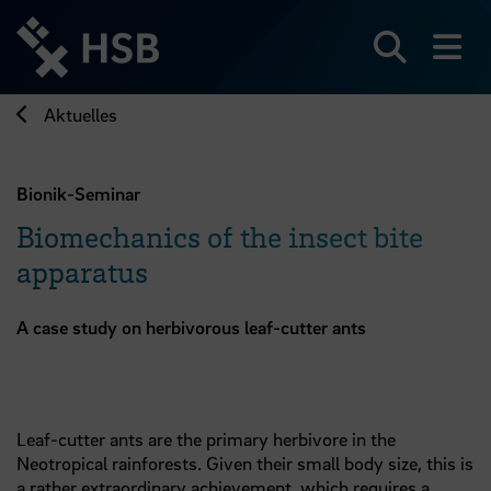
Direkt
zum
Seiteninhalt
Suchen
Me
springen
Aktuelles
Bionik-Seminar
Biomechanics of the insect bite
apparatus
A case study on herbivorous leaf-cutter ants
Leaf-cutter ants are the primary herbivore in the
Neotropical rainforests. Given their small body size, this is
a rather extraordinary achievement, which requires a