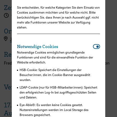
Zeit
Sie entscheiden, für welche Kategorien Sie dem Einsatz von
Cookies zustimmen möchten und für welche nicht. Bitte
17:00 Uhr
berücksichtigen Sie, dass Ihnen je nach Auswahl ggf. nicht
mehr alle Funktionen unserer Website zur Verfügung
stehen.
Ort
Zoom
Notwendi
Notwendige Cookies
Notwendige Cookies ermöglichen grundlegende
Referent:in
Funktionen und sind für die einwandfreie Funktion der
Website erforderlich.
Frederik Püffel, Bioengineering, Imperial College, London
HSB-Cookie: Speichert die Einstellungen der
Besucher:innen, die im Cookie-Banner ausgewählt
wurden.
Veranstaltungen der HSB
LDAP-Cookie (nur für HSB-Mitarbeiter:innen): Speichert
den erfolgreichen Log-In bei zugriffsgeschützten Seiten
und Dateien.
17.
Eye-Able®: Es werden keine Cookies gesetzt.
Nutzereinstellungen werden im Local Storage des
August
Browsers gespeichert.