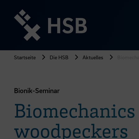
Direkt
zum
Seiteninhalt
springen
Startseite
Die HSB
Aktuelles
Biomecha
Bionik-Seminar
Biomechanics
woodpeckers