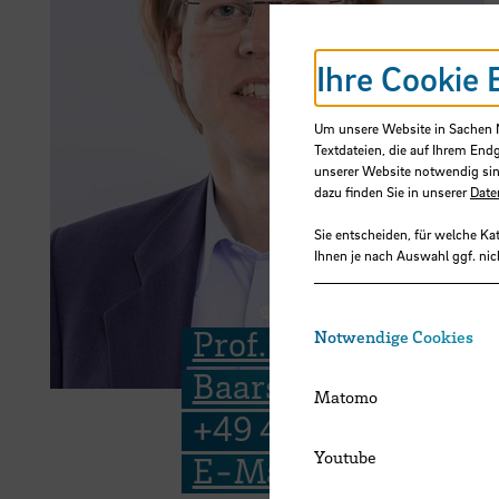
Ihre Cookie 
Um unsere Website in Sachen Nu
Textdateien, die auf Ihrem End
unserer Website notwendig sin
dazu finden Sie in unserer
Date
Sie entscheiden, für welche Ka
Ihnen je nach Auswahl ggf. nic
Prof. Dr. Albert
Notwendige Cookies
Baars
Matomo
+49 421 5905 2749
Youtube
E-Mail