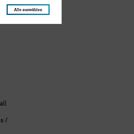
Alle auswählen
all
s /