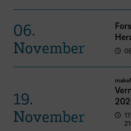
For
06.
Her
November
08
make
Vern
19.
202
November
17
21