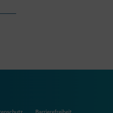
ook Seite
erer Xing Seite
Zu unserer LinkedIn Seite
e
uTube Seite
tenschutz
Barrierefreiheit