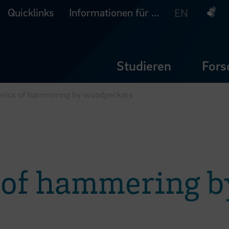
Quicklinks
Informationen für ...
Deuts
EN
Studieren
Fors
nics of hammering by woodpeckers
 of hammering b