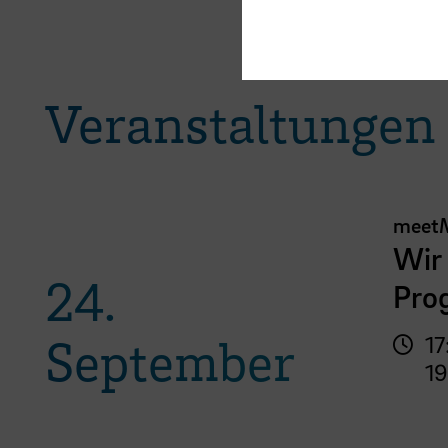
Veranstaltungen
meet
Wir 
24.
Pro
September
17
19