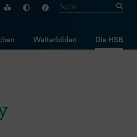
che Gebärdensprache
Leichte Sprache
Dunkel-Modus
Visuelle Hilfe
Suche
chen
Weiterbilden
Die HSB
y