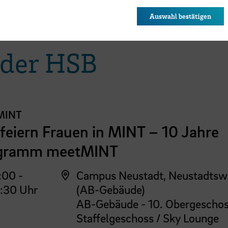
des Browsers gespeichert.
Auswahl bestätigen
 der HSB
MINT
feiern Frauen in MINT – 10 Jahre
gramm meetMINT
:00 -
Campus Neustadt, Neustadtsw
:30 Uhr
(AB-Gebäude)
AB-Gebäude - 10. Obergeschos
Staffelgeschoss / Sky Lounge