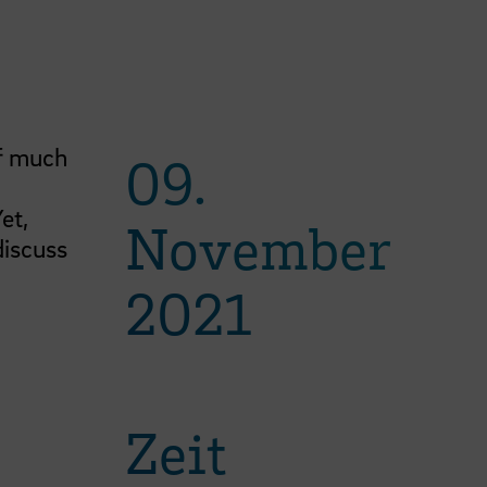
of much
09.
et,
November
 discuss
2021
Zeit