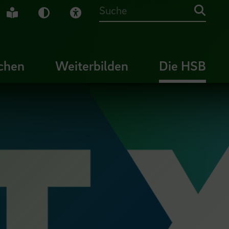
che Gebärdensprache
Leichte Sprache
Dunkel-Modus
Visuelle Hilfe
Suche
chen
Weiterbilden
Die HSB