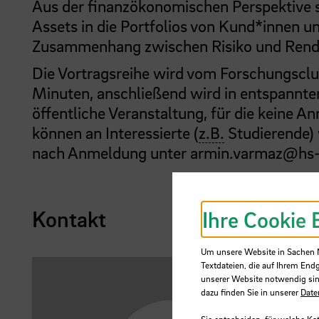
Aus der finanzökonomischen Perspektive st
Assets in die Portfolios von Kund*innen un
Zusammenhang zwischen Risiko und Rendite
Die Vortragsreihe wird vom Forschungsclu
Minuten, anschließend wird in entspannter
öffentliche Veranstaltung, für die keine
können an Interessierte (
z.B.
Studierende) 
nach Anmeldung unter armin.varmaz@hs
Kontakt
Ihre Cookie 
Um unsere Website in Sachen Nu
Textdateien, die auf Ihrem End
unserer Website notwendig sin
dazu finden Sie in unserer
Date
Sie entscheiden, für welche Ka