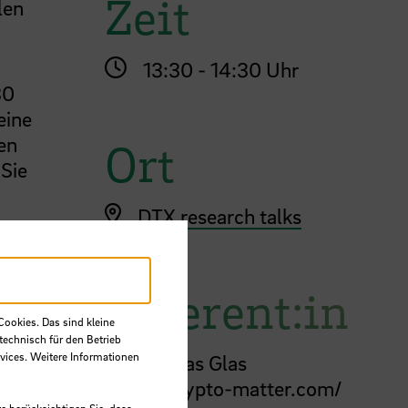
Zeit
len
13:30 - 14:30 Uhr
30
eine
en
Ort
Sie
DTX research talks
Referent:in
Cookies. Das sind kleine
technisch für den Betrieb
vices. Weitere Informationen
Dr.
Thobias Glas
https://crypto-matter.com/
e berücksichtigen Sie, dass