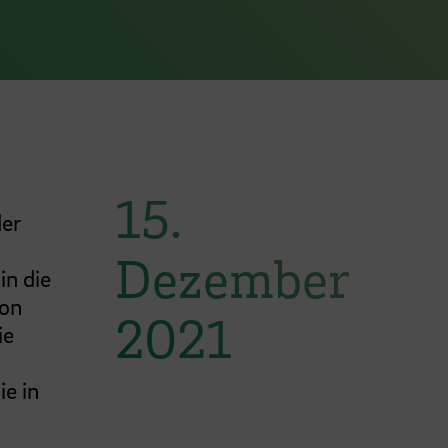
15.
der
Dezember
in die
von
2021
ie
ie in