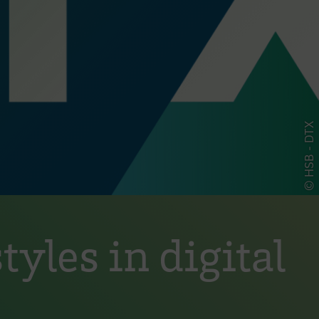
© HSB - DTX
yles in digital