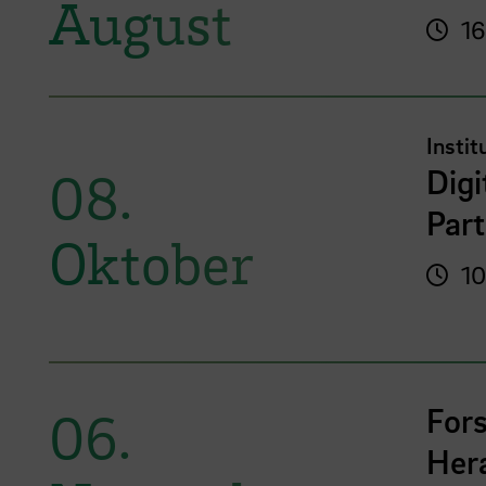
August
16
Instit
Digi
08.
Part
Oktober
10
For
06.
Her