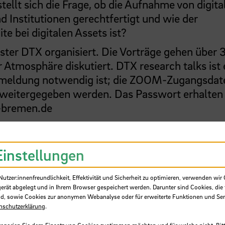
ellt sich die Frage, ob die Aufnahme von digita
d Institutionen gerechtfertigt und wie der
 bei digitalen Assets ist?
ster DTX organisiert. Die Vorträge gehen über 
 Atmosphäre diskutiert. DTX research talks ist 
 Anmeldung notwendig ist; die ZOOM-Zugangsdat
weitergegeben werden. Das Passwort erhalten 
-bremen.de
Einstellungen
tzer:innenfreundlichkeit, Effektivität und Sicherheit zu optimieren, verwenden wir 
gerät abgelegt und in Ihrem Browser gespeichert werden. Darunter sind Cookies, die 
d, sowie Cookies zur anonymen Webanalyse oder für erweiterte Funktionen und Ser
nschutzerklärung
.
tegorien Sie dem Einsatz von Cookies zustimmen möchten und für welche nicht. Bitt