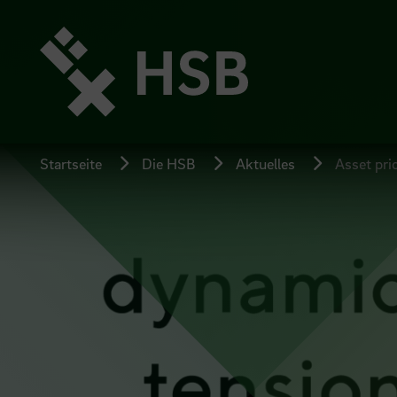
Direkt
zum
Seiteninhalt
springen
Startseite
Die HSB
Aktuelles
Asset pri