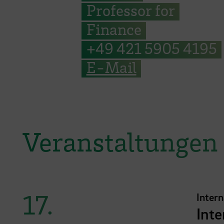
Professor for
Finance
+49 421 5905 4195
E-Mail
Veranstaltungen
17.
Inter
Int