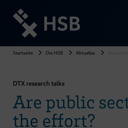
Direkt
zum
Seiteninhalt
springen
Startseite
Die HSB
Aktuelles
Are publi
DTX research talks
Are public sec
the effort?