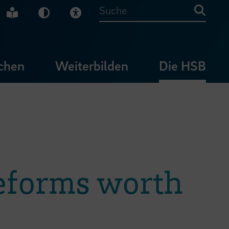
che Gebärdensprache
Leichte Sprache
Dunkel-Modus
Visuelle Hilfe
Suche
chen
Weiterbilden
Die HSB
reforms worth