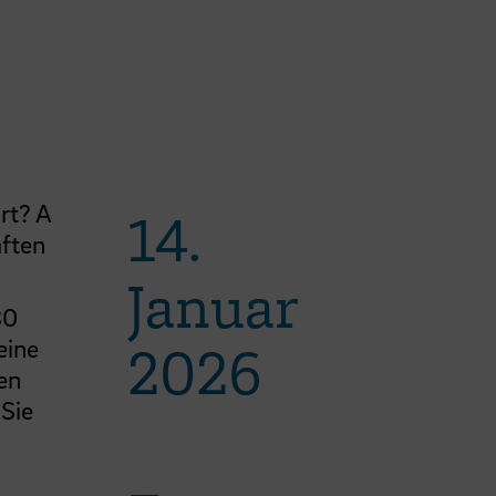
rt? A
14.
aften
Januar
30
eine
2026
en
Sie