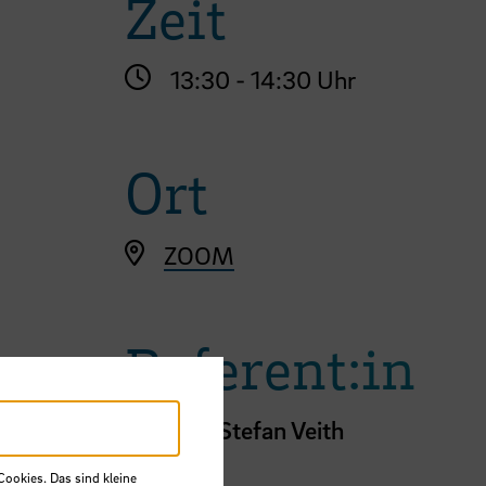
Zeit
13:30 - 14:30 Uhr
Ort
ZOOM
Referent:in
Prof.
Dr.
Stefan Veith
Fakultät 1
Cookies. Das sind kleine