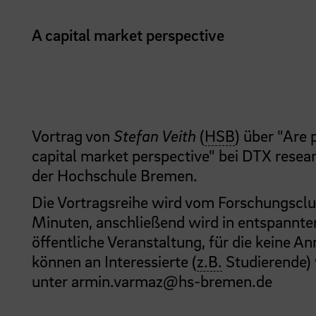
A capital market perspective
Vortrag von
Stefan Veith
(
HSB
) über "Are 
capital market perspective" bei DTX resea
der Hochschule Bremen.
Die Vortragsreihe wird vom Forschungsclu
Minuten, anschließend wird in entspannter
öffentliche Veranstaltung, für die keine
können an Interessierte (
z.B.
Studierende) 
unter armin.varmaz@hs-bremen.de