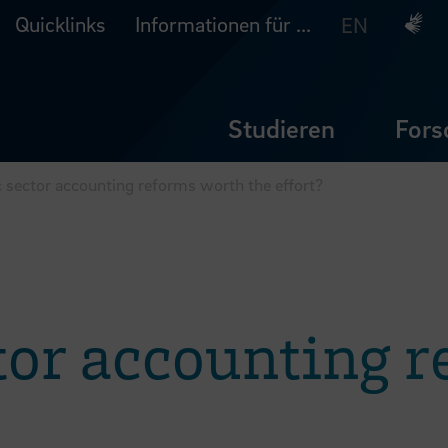
Quicklinks
Informationen für ...
Deuts
EN
Studieren
Fors
c sector accounting reforms worth the effort?
tor accounting 