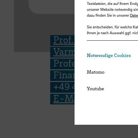
Textdateien, die auf Ihrem End
unserer Website notwendig sin
dazu finden Sie in unserer
Date
Sie entscheiden, für welche Ka
Ihnen je nach Auswahl ggf. nic
Prof. Dr. Armin
Varmaz
Notwendige Cookies
Professor for
Finance
Matomo
+49 421 5905 4195
Youtube
E-Mail