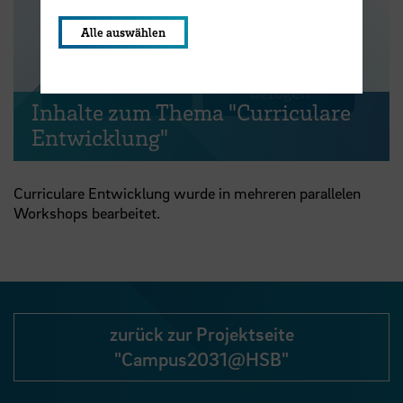
Alle auswählen
Video abspielen
Inhalte zum Thema "Curriculare
Entwicklung"
Curriculare Entwicklung wurde in mehreren parallelen
Workshops bearbeitet.
zurück zur Projektseite
"Campus2031@HSB"