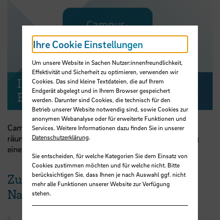
Ihre Cookie Einstellungen
Video abspielen
Um unsere Website in Sachen Nutzer:innenfreundlichkeit,
Effektivität und Sicherheit zu optimieren, verwenden wir
Inhalte zum Thema "Campus
Cookies. Das sind kleine Textdateien, die auf Ihrem
Endgerät abgelegt und in Ihrem Browser gespeichert
Entwicklung"
werden. Darunter sind Cookies, die technisch für den
Betrieb unserer Website notwendig sind, sowie Cookies zur
anonymen Webanalyse oder für erweiterte Funktionen und
Campus Entwicklung wurde in zwei Workshops zur
Services. Weitere Informationen dazu finden Sie in unserer
räumlichen Nutzung des Campus und zur Entwicklung
Datenschutzerklärung
.
einer gemeinsamen CampusKultur bearbeitet.
Sie entscheiden, für welche Kategorien Sie dem Einsatz von
Cookies zustimmen möchten und für welche nicht. Bitte
berücksichtigen Sie, dass Ihnen je nach Auswahl ggf. nicht
Zukunftskompetenzen und
mehr alle Funktionen unserer Website zur Verfügung
Nachhaltigkeit
stehen.