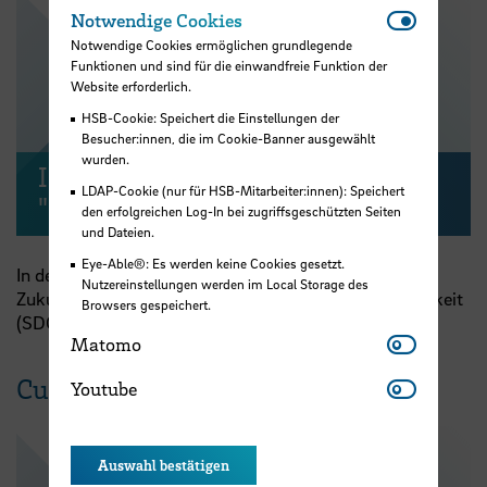
Notwendi
Notwendige Cookies
Notwendige Cookies ermöglichen grundlegende
Funktionen und sind für die einwandfreie Funktion der
Website erforderlich.
Video abspielen
HSB-Cookie: Speichert die Einstellungen der
Besucher:innen, die im Cookie-Banner ausgewählt
wurden.
Inhalte zum Thema
LDAP-Cookie (nur für HSB-Mitarbeiter:innen): Speichert
"Nachhaltigkeit"
den erfolgreichen Log-In bei zugriffsgeschützten Seiten
und Dateien.
Eye-Able®: Es werden keine Cookies gesetzt.
In den Workshops wurde aus dem Themenfeld der
Nutzereinstellungen werden im Local Storage des
Zukunftskompetenzen primär das Thema “Nachhaltigkeit
Browsers gespeichert.
(SDGs)" bearbeitet.
Matomo
Matomo
Youtube
Curriculare Entwicklung
Youtube
Auswahl bestätigen