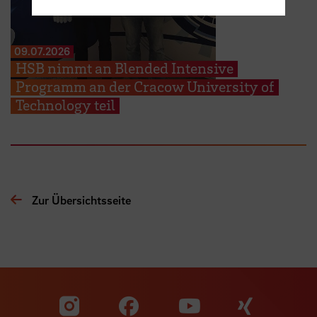
09.07.2026
HSB nimmt an Blended Intensive
Programm an der Cracow University of
Technology teil
Zur Übersichtsseite
Zu unserer Facebook S
Zu unse