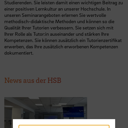
Studierenden. Sie leisten damit einen wichtigen Beitrag zu
einer positiven Lernkultur an unserer Hochschule. In
unseren Seminarangeboten erlernen Sie wertvolle
methodisch-didaktische Methoden und können so die
Qualität Ihrer Tutorien verbessern. Sie setzen sich mit
Ihrer Rolle als Tutor:in auseinander und stärken Ihre
Kompetenzen. Sie können zusätzlich ein Tutorienzertifikat
erwerben, das Ihre zusätzlich erworbenen Kompetenzen
dokumentiert.
News aus der HSB