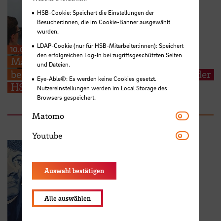
HSB-Cookie: Speichert die Einstellungen der
Besucher:innen, die im Cookie-Banner ausgewählt
wurden.
LDAP-Cookie (nur für HSB-Mitarbeiter:innen): Speichert
10.07.2026
den erfolgreichen Log-In bei zugriffsgeschützten Seiten
Making Change Work – international
und Dateien.
besetzter Fachtag zur Sozialen Arbeit an der
Eye-Able®: Es werden keine Cookies gesetzt.
HSB
Nutzereinstellungen werden im Local Storage des
Browsers gespeichert.
Matomo
Matomo
Youtube
Youtube
Auswahl bestätigen
Alle auswählen