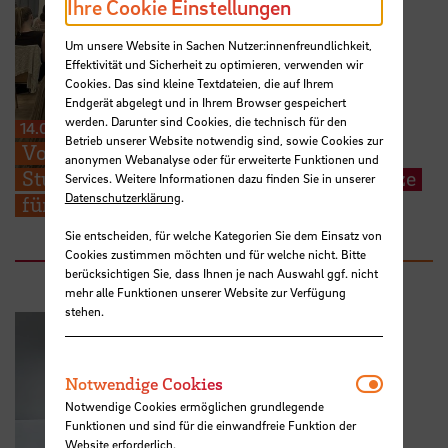
Ihre Cookie Einstellungen
Um unsere Website in Sachen Nutzer:innenfreundlichkeit,
Effektivität und Sicherheit zu optimieren, verwenden wir
Cookies. Das sind kleine Textdateien, die auf Ihrem
Endgerät abgelegt und in Ihrem Browser gespeichert
werden. Darunter sind Cookies, die technisch für den
14.07.2026
Betrieb unserer Website notwendig sind, sowie Cookies zur
Von der Praxis zur Forschung: HSB-
anonymen Webanalyse oder für erweiterte Funktionen und
Studierende präsentieren Lösungsansätze
Services. Weitere Informationen dazu finden Sie in unserer
Datenschutzerklärung
.
für aktuelle Pflegethemen
Sie entscheiden, für welche Kategorien Sie dem Einsatz von
Cookies zustimmen möchten und für welche nicht. Bitte
berücksichtigen Sie, dass Ihnen je nach Auswahl ggf. nicht
mehr alle Funktionen unserer Website zur Verfügung
stehen.
Notwendi
Notwendige Cookies
Notwendige Cookies ermöglichen grundlegende
Funktionen und sind für die einwandfreie Funktion der
Website erforderlich.