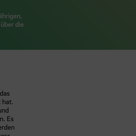
ährigen,
 über die
s
 das
 hat.
und
n. Es
erden
zess