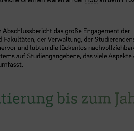
en Abschlussbericht das große Engagement der
d Fakultäten, der Verwaltung, der Studierenden
hervor und lobten die lückenlos nachvollziehbar
ms auf Studiengangebene, das viele Aspekte 
umfasst.
tierung bis zum Ja