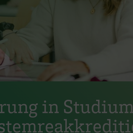
erung in Studium
ystemreakkrediti