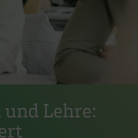
© HSB - Ana Rodriguez
 und Lehre:
ert