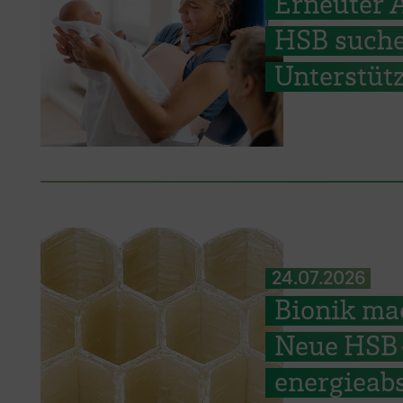
Erneuter 
HSB suche
Unterstüt
24.07.2026
Bionik ma
Neue HSB-
energieab