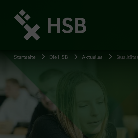
Direkt
zum
Seiteninhalt
springen
Startseite
Die HSB
Aktuelles
Qualitäts