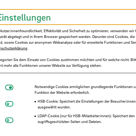
ens durch die Agentur AQAS wurde der Antrag
ditierungsrat umfassend geprüft. In seinem fi
Einstellungen
 dann schließlich der HSB die Systemreakkrediti
age hinsichtlich der fortlaufenden
tzer:innenfreundlichkeit, Effektivität und Sicherheit zu optimieren, verwenden wir 
ment-Systems.
gerät abgelegt und in Ihrem Browser gespeichert werden. Darunter sind Cookies, die 
d, sowie Cookies zur anonymen Webanalyse oder für erweiterte Funktionen und Ser
nschutzerklärung
.
tegorien Sie dem Einsatz von Cookies zustimmen möchten und für welche nicht. Bitt
ht mehr alle Funktionen unserer Website zur Verfügung stehen.
Notwendige Cookies
Notwendige Cookies ermöglichen grundlegende Funktionen und
ationalisierung,
Prof.
Dr.
Annika Maschwitz: „W
Funktion der Website erforderlich.
t bestätigende Ergebnis. Ohne die große Anzahl
HSB-Cookie: Speichert die Einstellungen der Besucher:innen
Matomo
ausgewählt wurden.
h gewesen. Unser herzlichster Dank gilt daher D
LDAP-Cookie (nur für HSB-Mitarbeiter:innen): Speichert den 
ralen Qualitätsmanagement der HSB. Zudem da
Youtube
zugriffsgeschützten Seiten und Dateien.
tudiengängen, den Studierenden und Mitarbeiten
Eye-Able®: Es werden keine Cookies gesetzt. Nutzereinstel
en. Sie haben sich während der vergangenen M
des Browsers gespeichert.