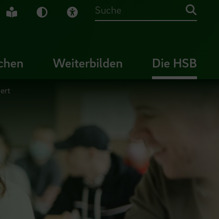
che Gebärdensprache
Leichte Sprache
Dunkel-Modus
Visuelle Hilfe
Suche
chen
Weiterbilden
Die HSB
ert