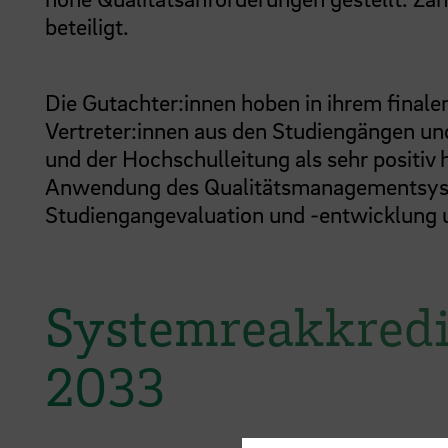
beteiligt.
Die Gutachter:innen hoben in ihrem final
Vertreter:innen aus den Studiengängen un
und der Hochschulleitung als sehr positiv 
Anwendung des Qualitätsmanagementsyste
Studiengangevaluation und -entwicklung 
Systemreakkredi
2033