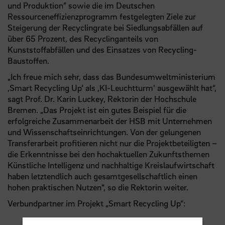
und Produktion“ sowie die im Deutschen
Ressourceneffizienzprogramm festgelegten Ziele zur
Steigerung der Recyclingrate bei Siedlungsabfällen auf
über 65 Prozent, des Recyclinganteils von
Kunststoffabfällen und des Einsatzes von Recycling-
Baustoffen.
„Ich freue mich sehr, dass das Bundesumweltministerium
‚Smart Recycling Up‘ als ‚KI-Leuchtturm‘ ausgewählt hat“,
sagt Prof. Dr. Karin Luckey, Rektorin der Hochschule
Bremen. „Das Projekt ist ein gutes Beispiel für die
erfolgreiche Zusammenarbeit der HSB mit Unternehmen
und Wissenschaftseinrichtungen. Von der gelungenen
Transferarbeit profitieren nicht nur die Projektbeteiligten –
die Erkenntnisse bei den hochaktuellen Zukunftsthemen
Künstliche Intelligenz und nachhaltige Kreislaufwirtschaft
haben letztendlich auch gesamtgesellschaftlich einen
hohen praktischen Nutzen“, so die Rektorin weiter.
Verbundpartner im Projekt „Smart Recycling Up“: