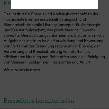
Kreislaufwirtschaft
Das Institut für Energie und Kreislaufwirtschaft an der
Hochschule Bremen entwickelt ökologisch und
ökonomisch sinnvolle Lösungskonzepte für die Energie-
und Kreislaufwirtschaft, das produzierende Gewerbe
sowie für Dienstleistungsunternehmen. Die vornehmliche
Aufgabe des Instituts ist die Entwicklung und Bewertung
von Verfahren zur Erzeugung regenerativer Energie, der
Verwertung und Kreislaufführung von Stoffen, der
effizienteren Nutzung von Rohstoffen sowie die Reinigung
von Wässern, Schlämmen, Feststoffen und Abluft.
Website des Instituts
Pressefotos herunterladen