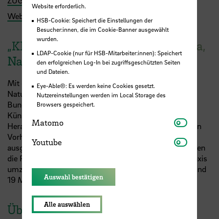
ZUG
Website erforderlich.
Website des Projekts
HSB-Cookie: Speichert die Einstellungen der
Besucher:innen, die im Cookie-Banner ausgewählt
wurden.
„KI-Leuchttürme für Umwelt, Klima,
LDAP-Cookie (nur für HSB-Mitarbeiter:innen): Speichert
Natur und Ressourcen“
den erfolgreichen Log-In bei zugriffsgeschützten Seiten
und Dateien.
Mit der Initiative „KI-Leuchttürme für Umwelt, Klima,
Eye-Able®: Es werden keine Cookies gesetzt.
Natur und Ressourcen“ fördert das
Nutzereinstellungen werden im Local Storage des
Bundesumweltministerium innovative Projekte, die
Browsers gespeichert.
Künstliche Intelligenz einsetzen, um ökologische
Matomo
Matomo
Herausforderungen zu bewältigen. Die acht geförderten
Vorhaben wurden aus 300 eingereichten Ideen
Youtube
Youtube
ausgewählt. Nach der geförderten Konzeptphase werden
die Projekte nun dabei unterstützt, ihre Ideen in die Praxis
umzusetzen. Das Fördervolumen beträgt insgesamt rund
Auswahl bestätigen
19 Millionen Euro.
Alle auswählen
Über das Institut für Energie und