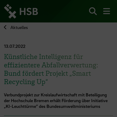
Direkt
zum
Seiteninhalt
Suchen
Me
springen
Aktuelles
13.07.2022
Künstliche Intelligenz für
effizientere Abfallverwertung:
Bund fördert Projekt „Smart
Recycling Up“
Verbundprojekt zur Kreislaufwirtschaft mit Beteiligung
der Hochschule Bremen erhält Förderung über Initiative
„KI-Leuchttürme“ des Bundesumweltministeriums