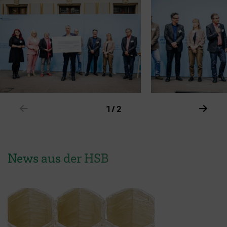
Zeige vorheriges Element im Karussell
Zeige
1 / 2
News aus der HSB