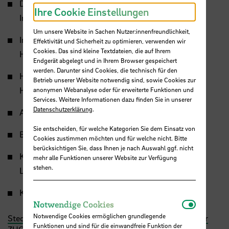
Deutsches Forschungszentrum für Künstliche
Ihre Cookie Einstellungen
Intelligenz
GmbH
(Leadpartner)
Um unsere Website in Sachen Nutzer:innenfreundlichkeit,
Institut für Energie und Kreislaufwirtschaft an der
Effektivität und Sicherheit zu optimieren, verwenden wir
Cookies. Das sind kleine Textdateien, die auf Ihrem
Hochschule Bremen
GmbH
Endgerät abgelegt und in Ihrem Browser gespeichert
werden. Darunter sind Cookies, die technisch für den
Hochschule für Angewandte Wissenschaften
Betrieb unserer Website notwendig sind, sowie Cookies zur
Hamburg
anonymen Webanalyse oder für erweiterte Funktionen und
Services. Weitere Informationen dazu finden Sie in unserer
Datenschutzerklärung
.
Abfall-Service Osterholz
GmbH
Sie entscheiden, für welche Kategorien Sie dem Einsatz von
Baljer & Zembrod
GmbH
& Co. KG
Cookies zustimmen möchten und für welche nicht. Bitte
berücksichtigen Sie, dass Ihnen je nach Auswahl ggf. nicht
KAVG Kreisabfallverwertungs
GmbH
Minden-
mehr alle Funktionen unserer Website zur Verfügung
stehen.
Lübbecke
Karl Siedenburg
GmbH
& Co. KG
Notwendi
Notwendige Cookies
Notwendige Cookies ermöglichen grundlegende
Steckbrief von Smart Recycling Up beim Projektträger
Funktionen und sind für die einwandfreie Funktion der