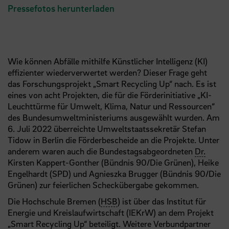
Pressefotos herunterladen
Wie können Abfälle mithilfe Künstlicher Intelligenz (KI)
effizienter wiederverwertet werden? Dieser Frage geht
das Forschungsprojekt „Smart Recycling Up“ nach. Es ist
eines von acht Projekten, die für die Förderinitiative „KI-
Leuchttürme für Umwelt, Klima, Natur und Ressourcen“
des Bundesumweltministeriums ausgewählt wurden. Am
6. Juli 2022 überreichte Umweltstaatssekretär Stefan
Tidow in Berlin die Förderbescheide an die Projekte. Unter
anderem waren auch die Bundestagsabgeordneten
Dr.
Kirsten Kappert-Gonther (Bündnis 90/Die Grünen), Heike
Engelhardt (SPD) und Agnieszka Brugger (Bündnis 90/Die
Grünen) zur feierlichen Scheckübergabe gekommen.
Die Hochschule Bremen (
HSB
) ist über das Institut für
Energie und Kreislaufwirtschaft (IEKrW) an dem Projekt
„Smart Recycling Up“ beteiligt. Weitere Verbundpartner