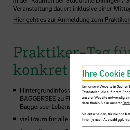
Veranstaltung dauert inklusive einer Mitt
Hier geht es zur Anmeldung zum Praktiker-
Praktiker-Tag fü
konkret
Ihre Cookie 
Um unsere Website in Sachen Nu
Hintergrundinfos von Experten: Vorträ
Textdateien, die auf Ihrem End
BAGGERSEE zu Flachwasser-Zonen, Toth
unserer Website notwendig sin
dazu finden Sie in unserer
Date
Baggersee-Lebensraum zu verbessern
Sie entscheiden, für welche Ka
viel Raum für alle Fragen zum Thema
Ihnen je nach Auswahl ggf. nic