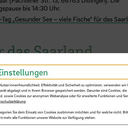
agspause bis 14:30 Uhr.
Tag „Gesunder See – viele Fische“ für das Saar
r das Saarland
Einstellungen
tzer:innenfreundlichkeit, Effektivität und Sicherheit zu optimieren, verwenden wir 
ge von Wissenschaftlern aus dem Vorgänger-Pro
gerät abgelegt und in Ihrem Browser gespeichert werden. Darunter sind Cookies, die 
olz-Bündeln und anderen Möglichkeiten, den
d, sowie Cookies zur anonymen Webanalyse oder für erweiterte Funktionen und Ser
nschutzerklärung
.
tegorien Sie dem Einsatz von Cookies zustimmen möchten und für welche nicht. Bitt
ht mehr alle Funktionen unserer Website zur Verfügung stehen.