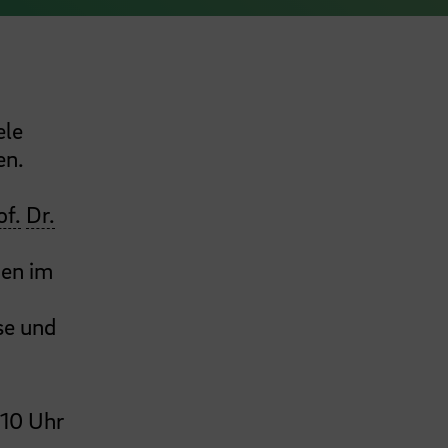
ele
en.
of.
Dr.
nen im
se und
 10 Uhr