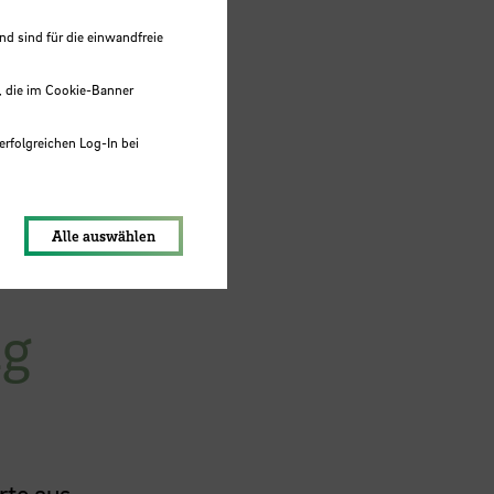
onen
und
 sind für die einwandfreie
, die im Cookie-Banner
ck zur
seen,
erfolgreichen Log-In bei
lungen werden im Local Storage
Alle auswählen
ng
rte aus