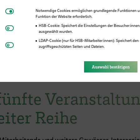
 Anschauliches & Greifbares zu Flachwasser-Z
issen mit Schaubildern, Quiz, Fotos, Audio- 
Notwendige Cookies
Notwendige Cookies ermöglichen grundlegende Funktionen und
Funktion der Website erforderlich.
HSB-Cookie: Speichert die Einstellungen der Besucher:innen
Matomo
chritt-Anleitungen mit regionsspezifischem Bli
ausgewählt wurden.
strukturverbessernder Maßnahmen an Bagger
LDAP-Cookie (nur für HSB-Mitarbeiter:innen): Speichert den 
Youtube
zugriffsgeschützten Seiten und Dateien.
Eye-Able®: Es werden keine Cookies gesetzt. Nutzereinstel
des Browsers gespeichert.
 Anliegen und Fragestellungen
Auswahl bestätigen
 fünfte Veranstaltu
iter Reihe
itarbeitende und weitere Gewässer-Interessie