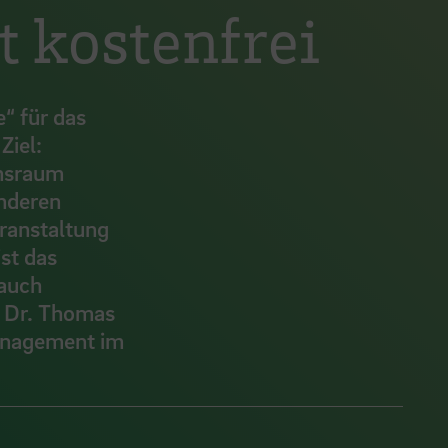
t kostenfrei
“ für das
Ziel:
ensraum
anderen
ranstaltung
ist das
 auch
. Dr. Thomas
management im