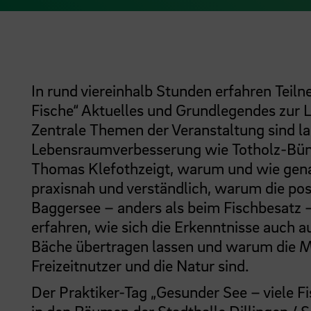
In rund viereinhalb Stunden erfahren Teil
Fische“ Aktuelles und Grundlegendes zur 
Zentrale Themen der Veranstaltung sind 
Lebensraumverbesserung wie Totholz-Bün
Thomas Klefothzeigt, warum und wie gena
praxisnah und verständlich, warum die po
Baggersee – anders als beim Fischbesatz –
erfahren, wie sich die Erkenntnisse auch 
Bäche übertragen lassen und warum die M
Freizeitnutzer und die Natur sind.
Der Praktiker-Tag „Gesunder See – viele F
in den Räumen der Stadthalle Dillingen / S