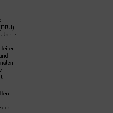
s
 (DBU).
s Jahre
leiter
 und
onalen
e
t
llen
 zum