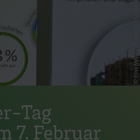
© Elisa Meyer Fotografie - Studio EM
er-Tag
m 7. Februar