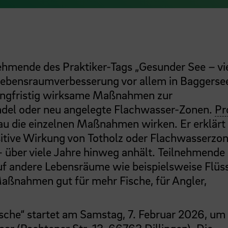
nehmende des Praktiker-Tags „Gesunder See – vi
Lebensraumverbesserung vor allem in Baggerse
langfristig wirksame Maßnahmen zur
del oder neu angelegte Flachwasser-Zonen.
Pr
u die einzelnen Maßnahmen wirken. Er erklärt
sitive Wirkung von Totholz oder Flachwasserzo
 über viele Jahre hinweg anhält. Teilnehmende
auf andere Lebensräume wie beispielsweise Flüs
aßnahmen gut für mehr Fische, für Angler,
ische“ startet am Samstag, 7. Februar 2026, um
aar (Pachtener Str. 13, 66763 Dillingen). Die