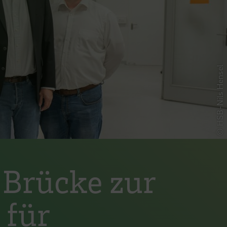
© HSB-Nils Hensel
Brücke zur
 für