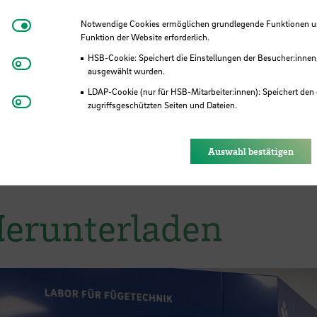
r die HSB
Notwendige Cookies
Notwendige Cookies ermöglichen grundlegende Funktionen und
Funktion der Website erforderlich.
HSB-Cookie: Speichert die Einstellungen der Besucher:innen
Matomo
ausgewählt wurden.
utionelles Mitglied des DVS – ein klares Signal 
LDAP-Cookie (nur für HSB-Mitarbeiter:innen): Speichert den 
novation und industrielle Partnerschaften. Die
Youtube
zugriffsgeschützten Seiten und Dateien.
zentraler Baustein dieser Entwicklung.
Eye-Able®: Es werden keine Cookies gesetzt. Nutzereinstel
des Browsers gespeichert.
Auswahl bestätigen
Herunterladen