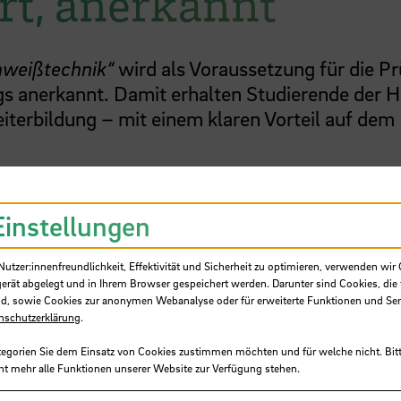
rt, anerkannt
hweißtechnik“
wird als Voraussetzung für die P
ngs anerkannt. Damit erhalten Studierende der 
iterbildung – mit einem klaren Vorteil auf dem
scheidender Schritt, um Studierenden den Weg 
lärt Prof. Dr. Markus Louis, Abteilung Maschin
Einstellungen
issenschaftlichen Nachwuchs und stärken mit de
in für schweiß- und werkstofftechnische Themen
tzer:innenfreundlichkeit, Effektivität und Sicherheit zu optimieren, verwenden wir 
e tolle Zusammenarbeit und freuen uns auf vie
gerät abgelegt und in Ihrem Browser gespeichert werden. Darunter sind Cookies, die 
d, sowie Cookies zur anonymen Webanalyse oder für erweiterte Funktionen und Ser
Natascha Gaier, Niederlassungsleiterin der SLV
nschutzerklärung
.
tegorien Sie dem Einsatz von Cookies zustimmen möchten und für welche nicht. Bitt
ht mehr alle Funktionen unserer Website zur Verfügung stehen.