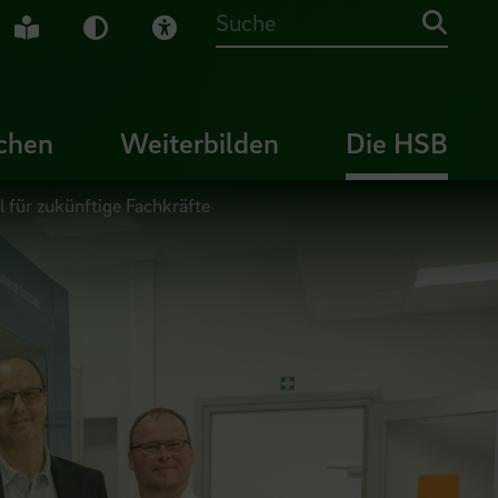
che Gebärdensprache
Leichte Sprache
Dunkel-Modus
Visuelle Hilfe
Suche
chen
Weiterbilden
Die HSB
für zukünftige Fachkräfte