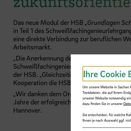
zukunftsorientie
Das neue Modul der HSB
„Grundlagen Sc
in Teil 1 des Schweißfachingenieurlehrga
eine direkte Verbindung zur beruflichen We
Arbeitsmarkt.
„Die Anerkennung des Moduls ist ein ent
Schweißfachingenieur zu erleichtern“, erk
Ihre Cookie 
der HSB. „Gleichzeitig fördern wir den w
Kooperation die HSB als zentrale Partner
Um unsere Website in Sachen Nu
„Wir danken dem Organisationsteam für di
Textdateien, die auf Ihrem End
unserer Website notwendig sin
Jahre der erfolgreichen Ausbildung“, sagt 
dazu finden Sie in unserer
Date
Hannover.
Sie entscheiden, für welche Ka
Ihnen je nach Auswahl ggf. nic