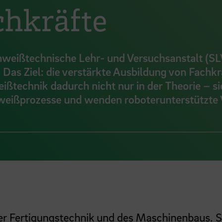
chkräfte
weißtechnische Lehr- und Versuchsanstalt (S
 Das Ziel: die verstärkte Ausbildung von Fachkr
ßtechnik dadurch nicht nur in der Theorie – si
weißprozesse und wenden roboterunterstützte 
 der Fertigungstechnik und des Maschinenbaus. S