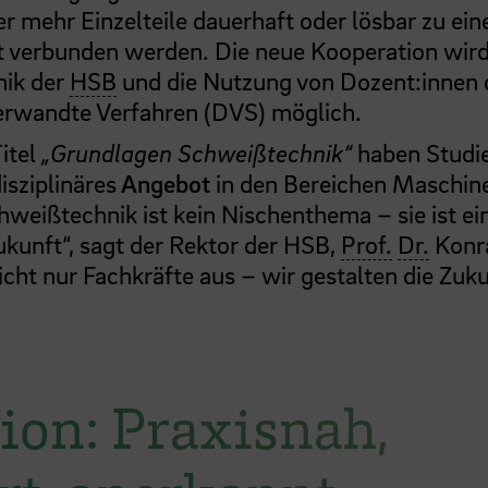
r mehr Einzelteile dauerhaft oder lösbar zu ein
 verbunden werden. Die neue Kooperation wird
nik der
HSB
und die Nutzung von Dozent:innen 
erwandte Verfahren (DVS) möglich.
itel
„Grundlagen Schweißtechnik“
haben Studi
isziplinäres
Angebot
in den Bereichen Maschin
hweißtechnik ist kein Nischenthema – sie ist ei
Zukunft“, sagt der Rektor der HSB,
Prof.
Dr.
Konr
icht nur Fachkräfte aus – wir gestalten die Zuk
tion: Praxisnah,