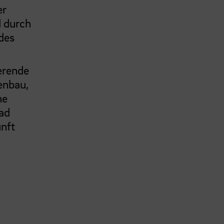
er
 durch
des
erende
enbau,
ne
ad
unft