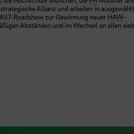
, die Hochschule München, die
FH
Münster und
trategische Allianz und arbeiten in ausgewähl
e UAS7-Roadshow zur Gewinnung neuer
HAW
-
lmäßigen Abständen und im Wechsel an allen sie