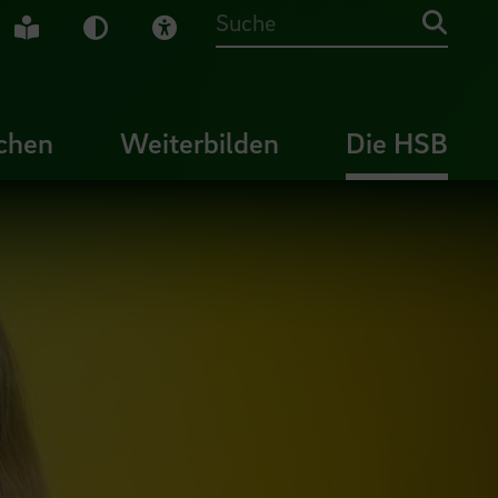
che Gebärdensprache
Leichte Sprache
Dunkel-Modus
Visuelle Hilfe
Suche
chen
Weiterbilden
Die HSB