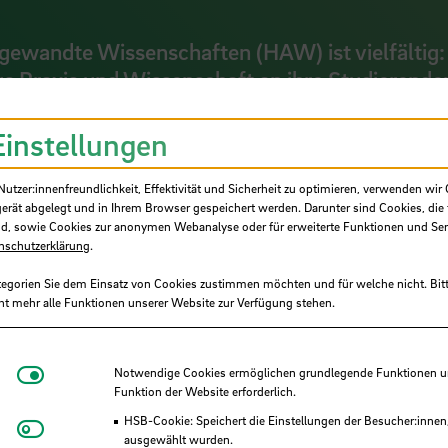
ngewandte Wissenschaften (HAW) ist vielfältig:
us Praxis und Wissenschaft an ihre Studierende
s. Dabei arbeiten sie eng mit Partner:innen aus 
e Forschungsprojekte befassen sich mit angew
Einstellungen
n für die Gesellschaft. Wer interessiert ist a
ber 2024, die Möglichkeit, sich umfassend zu i
tzer:innenfreundlichkeit, Effektivität und Sicherheit zu optimieren, verwenden wir 
gerät abgelegt und in Ihrem Browser gespeichert werden. Darunter sind Cookies, die 
 Hochschule Bremen (HSB) mit ihren Partner:in
d, sowie Cookies zur anonymen Webanalyse oder für erweiterte Funktionen und Ser
nschutzerklärung
.
tegorien Sie dem Einsatz von Cookies zustimmen möchten und für welche nicht. Bitt
ht mehr alle Funktionen unserer Website zur Verfügung stehen.
Notwendige Cookies
Notwendige Cookies ermöglichen grundlegende Funktionen und
ls nur ein Job!“ findet die UAS7-Roadshow a
Funktion der Website erforderlich.
dt im Foyer des International Graduate Center
HSB-Cookie: Speichert die Einstellungen der Besucher:innen
Matomo
ausgewählt wurden.
remen von 15 bis 18 Uhr statt (L-Gebäude).