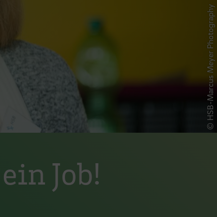
© HSB-Marcus Meyer Photography
ein Job!