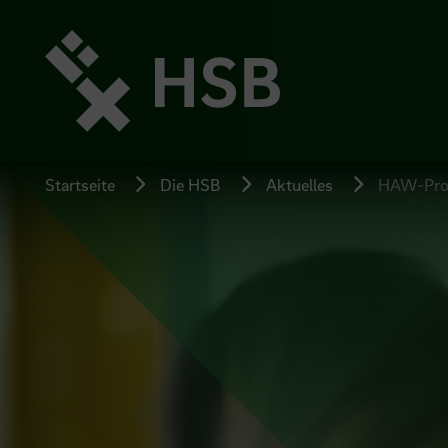
Direkt
zum
Seiteninhalt
springen
Startseite
Die HSB
Aktuelles
HAW-Prof