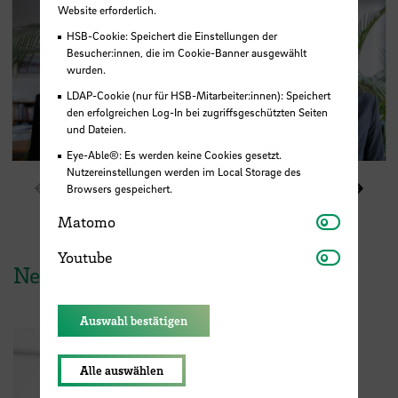
Website erforderlich.
HSB-Cookie: Speichert die Einstellungen der
Besucher:innen, die im Cookie-Banner ausgewählt
wurden.
LDAP-Cookie (nur für HSB-Mitarbeiter:innen): Speichert
den erfolgreichen Log-In bei zugriffsgeschützten Seiten
und Dateien.
Eye-Able®: Es werden keine Cookies gesetzt.
Nutzereinstellungen werden im Local Storage des
Zeige vorheriges Element im Karussell
Zeige
1 / 2
Browsers gespeichert.
Matomo
Matomo
Youtube
Youtube
News aus der HSB
Auswahl bestätigen
Alle auswählen