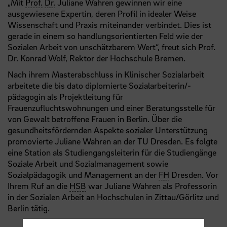
„Mit
Prof.
Dr.
Juliane Wahren gewinnen wir eine
ausgewiesene Expertin, deren Profil in idealer Weise
Wissenschaft und Praxis miteinander verbindet. Dies ist
gerade in einem so handlungsorientierten Feld wie der
Sozialen Arbeit von unschätzbarem Wert“, freut sich Prof.
Dr. Konrad Wolf, Rektor der Hochschule Bremen.
Nach ihrem Masterabschluss in Klinischer Sozialarbeit
arbeitete die bis dato diplomierte Sozialarbeiterin/-
pädagogin als Projektleitung für
Frauenzufluchtswohnungen und einer Beratungsstelle für
von Gewalt betroffene Frauen in Berlin. Über die
gesundheitsfördernden Aspekte sozialer Unterstützung
promovierte Juliane Wahren an der TU Dresden. Es folgte
eine Station als Studiengangsleiterin für die Studiengänge
Soziale Arbeit und Sozialmanagement sowie
Sozialpädagogik und Management an der
FH
Dresden. Vor
Ihrem Ruf an die
HSB
war Juliane Wahren als Professorin
in der Sozialen Arbeit an Hochschulen in Zittau/Görlitz und
Berlin tätig.