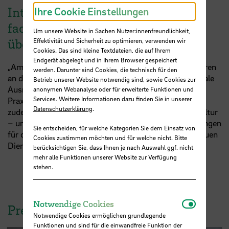
Internationale Ausrichtung und
Ihre Cookie Einstellungen
fachliche Herausforderungen
Um unsere Website in Sachen Nutzer:innenfreundlichkeit,
überzeugen
Effektivität und Sicherheit zu optimieren, verwenden wir
Cookies. Das sind kleine Textdateien, die auf Ihrem
Endgerät abgelegt und in Ihrem Browser gespeichert
„Am Wissenschaftsstandort Bremen und im Besonderen
werden. Darunter sind Cookies, die technisch für den
an der HSB haben mich unter anderem die internationale
Betrieb unserer Website notwendig sind, sowie Cookies zur
Ausrichtung und die enge Zusammenarbeit mit
anonymen Webanalyse oder für erweiterte Funktionen und
Services. Weitere Informationen dazu finden Sie in unserer
Praxispartnern überzeugt. Bremen als Stadt bietet mir
Datenschutzerklärung
.
zudem eine hohe Lebensqualität – viel Wasser und Kultur
– und gleichzeitig spannende fachliche Herausforderungen
Sie entscheiden, für welche Kategorien Sie dem Einsatz von
für die Soziale Arbeit“, freut sich Wahren über Ihren neuen
Cookies zustimmen möchten und für welche nicht. Bitte
Dienstort.
berücksichtigen Sie, dass Ihnen je nach Auswahl ggf. nicht
mehr alle Funktionen unserer Website zur Verfügung
stehen.
Notwendi
Notwendige Cookies
Pressefotos zum Herunterladen
Notwendige Cookies ermöglichen grundlegende
Funktionen und sind für die einwandfreie Funktion der