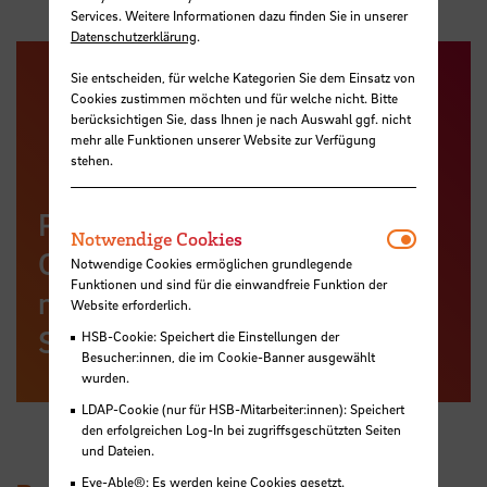
Services. Weitere Informationen dazu finden Sie in unserer
Datenschutzerklärung
.
Sie entscheiden, für welche Kategorien Sie dem Einsatz von
Cookies zustimmen möchten und für welche nicht. Bitte
berücksichtigen Sie, dass Ihnen je nach Auswahl ggf. nicht
mehr alle Funktionen unserer Website zur Verfügung
stehen.
Pressemitteilung zum HSB-
Notwendi
Notwendige Cookies
Gerätezentrum für
Notwendige Cookies ermöglichen grundlegende
Funktionen und sind für die einwandfreie Funktion der
multidiziplinäre
Website erforderlich.
Strukturanalyse
HSB-Cookie: Speichert die Einstellungen der
Besucher:innen, die im Cookie-Banner ausgewählt
wurden.
LDAP-Cookie (nur für HSB-Mitarbeiter:innen): Speichert
den erfolgreichen Log-In bei zugriffsgeschützten Seiten
und Dateien.
Eye-Able®: Es werden keine Cookies gesetzt.