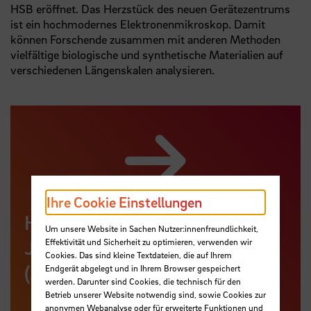
HSB eröffnet. Das Herzstück des neuen Gerätezentrums
ist ein hochmodernes Elektronenmikroskop. Damit
können Forschende zusammen mit anderen Methoden
vielfältige biologische und synthetische Materialien auf
verschiedenen Längenskalen analysieren.
Ihre Cookie Einstellungen
HSB-Forschungsfoto im
Um unsere Website in Sachen Nutzer:innenfreundlichkeit,
Jahreskalender der DFG
Effektivität und Sicherheit zu optimieren, verwenden wir
Cookies. Das sind kleine Textdateien, die auf Ihrem
(Monat Februar)
Endgerät abgelegt und in Ihrem Browser gespeichert
werden. Darunter sind Cookies, die technisch für den
Betrieb unserer Website notwendig sind, sowie Cookies zur
anonymen Webanalyse oder für erweiterte Funktionen und