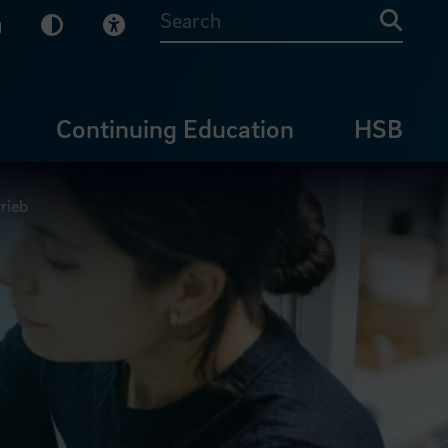
sy English
Dark Mode
Visual Help
Searc
Continuing Education
HSB
rieb