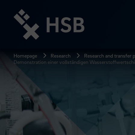
Jump
directly
to
the
page
content
Homepage
Research
Research and transfer p
Demonstration einer vollständigen Wasserstoffwertschö