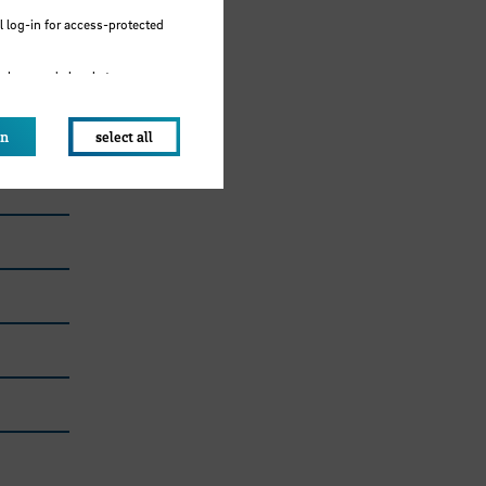
 log-in for access-protected
e browser's local storage.
on
select all