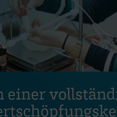
 einer vollständ
rtschöpfungsket