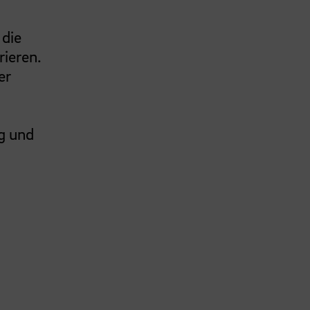
 die
rieren.
er
ng und