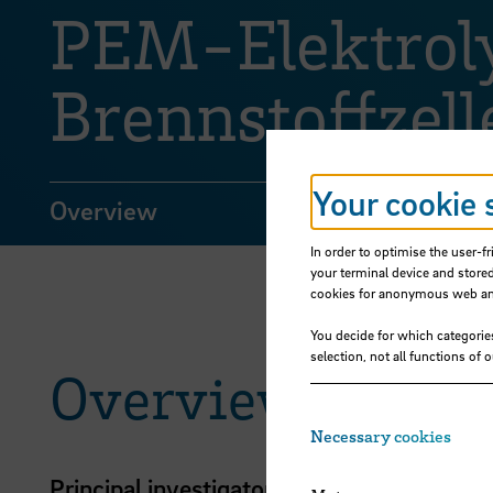
PEM-Elektrol
Brennstoffzell
Your cookie 
Overview
In order to optimise the user-fr
your terminal device and stored
cookies for anonymous web anal
You decide for which categorie
selection, not all functions of 
Overview
Necessary cookies
Principal investigator