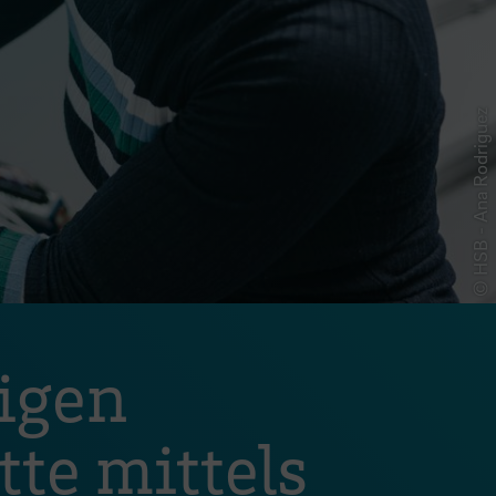
© HSB - Ana Rodriguez
igen
te mittels