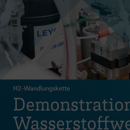
H2-Wandlungskette
Demonstration
Wasserstoffwe