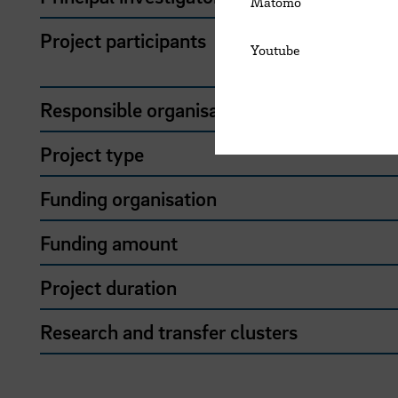
Matomo
Project participants
Youtube
Responsible organisation
Project type
Funding organisation
Funding amount
Project duration
Research and transfer clusters