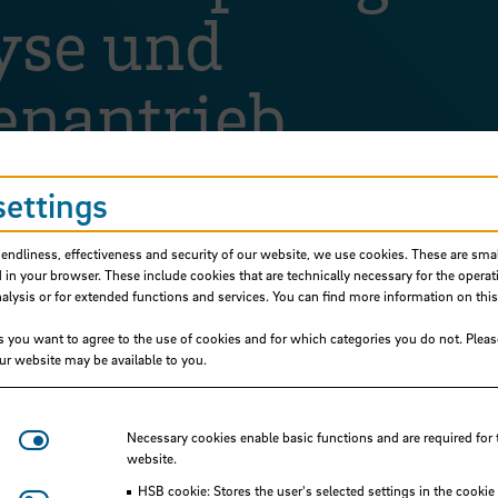
yse und
enantrieb
settings
iendliness, effectiveness and security of our website, we use cookies. These are small
 in your browser. These include cookies that are technically necessary for the operat
ysis or for extended functions and services. You can find more information on this
s you want to agree to the use of cookies and for which categories you do not. Plea
our website may be available to you.
Necessary cookies
Necessary cookies enable basic functions and are required for 
website.
Jürgensen, Lars, Prof. Dr.
HSB cookie: Stores the user's selected settings in the cookie