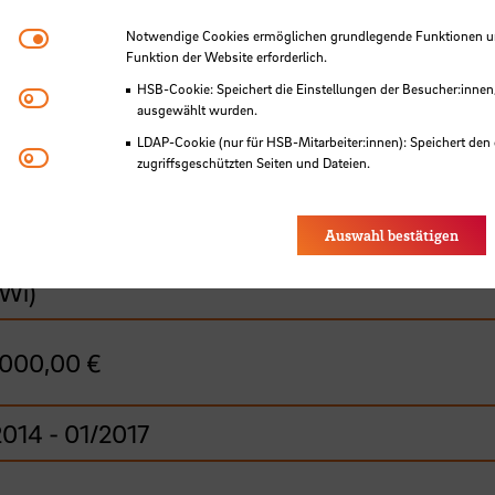
Notwendige Cookies
Notwendige Cookies ermöglichen grundlegende Funktionen und
Funktion der Website erforderlich.
ig, Jörg, Prof. Dr.-Ing.
HSB-Cookie: Speichert die Einstellungen der Besucher:innen
Matomo
ausgewählt wurden.
schule Bremen, Fakultät 5
LDAP-Cookie (nur für HSB-Mitarbeiter:innen): Speichert den 
Youtube
zugriffsgeschützten Seiten und Dateien.
Eye-Able®: Es werden keine Cookies gesetzt. Nutzereinstel
tmittelprojekt (Zuwendung)
des Browsers gespeichert.
Auswahl bestätigen
, Bundesministerium für Wirtschaft und Energ
Wi)
.000,00 €
014 - 01/2017