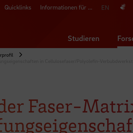
Quicklinks
Informationen für ...
Deuts
EN
Studieren
Fors
profil
ngseigenschaften in Cellulosefaser/Polyolefin-Verbubdwerkst
der Faser-Matr
ungseigenschaf