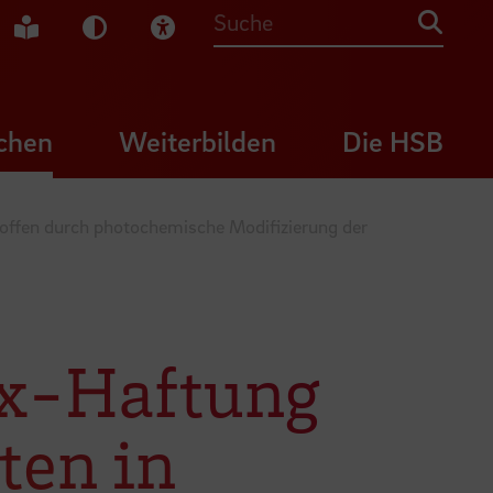
che Gebärdensprache
Leichte Sprache
Dunkel-Modus
Visuelle Hilfe
Suche
chen
Weiterbilden
Die HSB
offen durch photochemische Modifizierung der
ix-Haftung
ten in