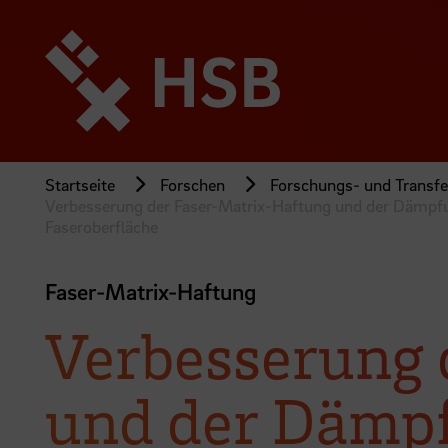
Direkt
zum
Seiteninhalt
springen
Startseite
Forschen
Forschungs- und Transfer
Verbesserung der Faser-Matrix-Haftung und der Dämpfu
Faseroberfläche
Faser-Matrix-Haftung
Verbesserung 
und der Dämpf