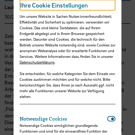
Ihre Cookie Einstellungen
Laufzeit
10/2018 - 12/2024
Um unsere Website in Sachen Nutzer:innenfreundlichkeit,
Effektivität und Sicherheit zu optimieren, verwenden wir
Cookies. Das sind kleine Textdateien, die auf Ihrem
Endgerät abgelegt und in Ihrem Browser gespeichert
Zeitdiagnostische sozialwissenschaftliche Studien
werden. Darunter sind Cookies, die technisch für den
bezeugen eine Zunahme der objektiven und der
Betrieb unserer Website notwendig sind, sowie Cookies zur
wahrgenommenen sozialen Unsicherheit in Deutschland
anonymen Webanalyse oder für erweiterte Funktionen und
in den vergangenen 25 Jahren. Die wachsende
Services. Weitere Informationen dazu finden Sie in unserer
Verunsicherung der Menschen resultiert aus den Folgen
Datenschutzerklärung
.
der jüngeren sozial- und arbeitsmarktpolitischen
Sie entscheiden, für welche Kategorien Sie dem Einsatz von
Entwicklungen, dem Zuwachs von prekärer
Cookies zustimmen möchten und für welche nicht. Bitte
Beschäftigung und Niedriglöhnen, der Verfestigung von
berücksichtigen Sie, dass Ihnen je nach Auswahl ggf. nicht
Arbeitslosigkeit und Armutslagen und der Schwächung
mehr alle Funktionen unserer Website zur Verfügung
der Statussicherung in den Sozialversicherungen. Sie
stehen.
findet ihren Ausdruck in einer diffusen
‚Politikverdrossenheit‘, sinkender Wahlbeteiligung und in
dem Mehrheitsverlust der zwei großen Volksparteien.
Notwendi
Notwendige Cookies
Diese sinkende Solidaritätsbereitschaft geht einher mit
Notwendige Cookies ermöglichen grundlegende
einem wachsenden Bedürfnis nach Selbstbestimmung,
Funktionen und sind für die einwandfreie Funktion der