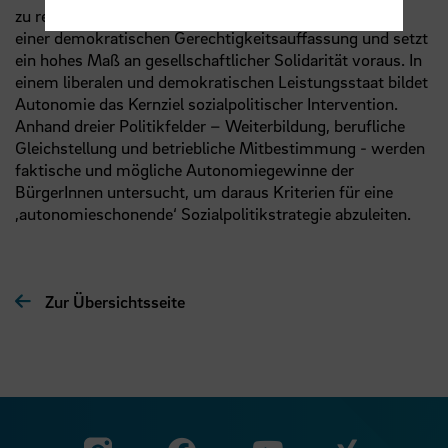
zu realisieren, bezeichnet. Ihre Förderung ist Ausdruck
einer demokratischen Gerechtigkeitsauffassung und setzt
ein hohes Maß an gesellschaftlicher Solidarität voraus. In
einem liberalen und demokratischen Leistungsstaat bildet
Autonomie das Kernziel sozialpolitischer Intervention.
Anhand dreier Politikfelder – Weiterbildung, berufliche
Gleichstellung und betriebliche Mitbestimmung - werden
faktische und mögliche Autonomiegewinne der
BürgerInnen untersucht, um daraus Kriterien für eine
‚autonomieschonende‘ Sozialpolitikstrategie abzuleiten.
Zur Übersichtsseite