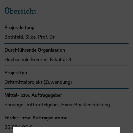
Übersicht
Projektleitung
Bothfeld, Silke, Prof. Dr.
Durchführende Organisation
Hochschule Bremen, Fakultät 3
Projekttyp
Drittmittelprojekt (Zuwendung)
Mittel- bzw. Auftragsgeber
Sonstige Drittmittelgeber, Hans-Böckler-Stiftung
Förder- bzw. Auftragssumme
35.804,00 €