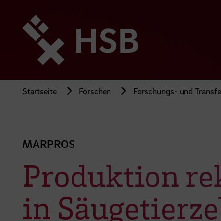
Direkt
zum
Seiteninhalt
springen
Startseite
Forschen
Forschungs- und Transfer
MARPROS
Produktion re
in Säugetierze