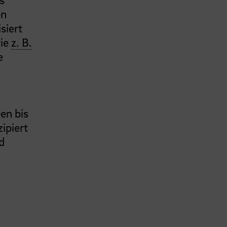
en
siert
wie
z. B.
e
en bis
ipiert
d