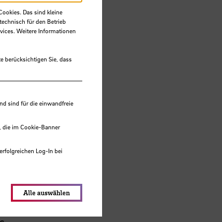
Cookies. Das sind kleine
technisch für den Betrieb
vices. Weitere Informationen
e berücksichtigen Sie, dass
 sind für die einwandfreie
chaften
, die im Cookie-Banner
erfolgreichen Log-In bei
lungen werden im Local Storage
Alle auswählen
s