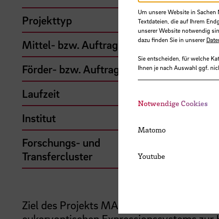
Um unsere Website in Sachen Nu
Projekttyp
H
Textdateien, die auf Ihrem End
unserer Website notwendig sin
dazu finden Sie in unserer
Date
Mittel- bzw. Auftragsgeber
Sie entscheiden, für welche Ka
Förder- bzw. Auftragssumme
Ihnen je nach Auswahl ggf. nic
Laufzeit
Notwendige Cookies
Institut
B
Matomo
Forschungs- und
B
Transfercluster
Youtube
Ziel des Projekts MARPROS ist der Aufbau
eukaryontischen Expressionssystems zur H