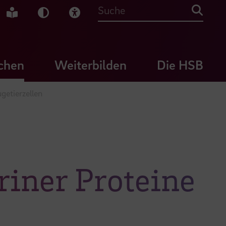
che Gebärdensprache
Leichte Sprache
Dunkel-Modus
Visuelle Hilfe
Suche
chen
Weiterbilden
Die HSB
getierzellen
iner Proteine