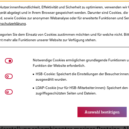
tzer:innenfreundlichkeit, Effektivität und Sicherheit zu optimieren, verwenden wir 
SB-intern gefördertes Projekt
gerät abgelegt und in Ihrem Browser gespeichert werden. Darunter sind Cookies, die 
d, sowie Cookies zur anonymen Webanalyse oder für erweiterte Funktionen und Ser
nschutzerklärung
.
Hochschule Bremen, F&E-Fonds
tegorien Sie dem Einsatz von Cookies zustimmen möchten und für welche nicht. Bitt
15.000,00 €
ht mehr alle Funktionen unserer Website zur Verfügung stehen.
09/2026 - 08/2027
Notwendige Cookies
Notwendige Cookies ermöglichen grundlegende Funktionen und
Funktion der Website erforderlich.
remer Institut für die Praxis der Naturwissens
HSB-Cookie: Speichert die Einstellungen der Besucher:innen
Matomo
ausgewählt wurden.
lue Sciences
LDAP-Cookie (nur für HSB-Mitarbeiter:innen): Speichert den 
Youtube
zugriffsgeschützten Seiten und Dateien.
Eye-Able®: Es werden keine Cookies gesetzt. Nutzereinstel
des Browsers gespeichert.
Auswahl bestätigen
 und die Demonstration eines skalierbaren
erstellung rekombinanter mariner Proteine. Al