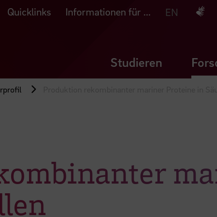
Quicklinks
Informationen für ...
Deuts
EN
Studieren
Fors
profil
Produktion rekombinanter mariner Proteine in Säu
kombinanter mar
llen