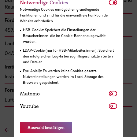
Notwendi
Notwendige Cookies
Raumfahrt (BMFTR)
Notwendige Cookies ermöglichen grundlegende
Funktionen und sind für die einwandfreie Funktion der
Förder- bzw. Auftragssumme
Website erforderlich.
457.924,44 €
HSB-Cookie: Speichert die Einstellungen der
Besucher:innen, die im Cookie-Banner ausgewählt
wurden.
Laufzeit
LDAP-Cookie (nur für HSB-Mitarbeiter:innen): Speichert
04/2026 - 03/2030
den erfolgreichen Log-In bei zugriffsgeschützten Seiten
und Dateien.
Institut
Eye-Able®: Es werden keine Cookies gesetzt.
Institut für Aerospace-Technologie
Nutzereinstellungen werden im Local Storage des
Browsers gespeichert.
Forschungs- und Transfercluster
Matomo
Matomo
Luft- und Raumfahrt
Youtube
Youtube
Auswahl bestätigen
Zur Übersichtsseite