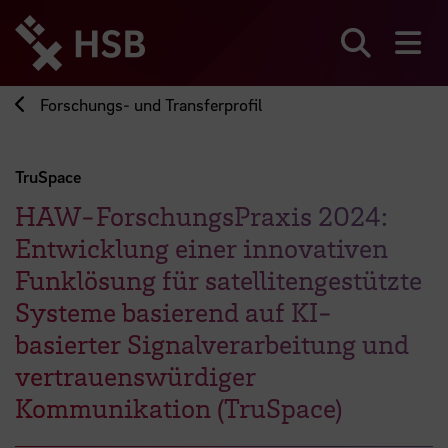
Direkt
zum
Seiteninhalt
Suchen
Me
springen
Forschungs- und Transferprofil
TruSpace
HAW-ForschungsPraxis 2024:
Entwicklung einer innovativen
Funklösung für satellitengestützte
Systeme basierend auf KI-
basierter Signalverarbeitung und
vertrauenswürdiger
Kommunikation (TruSpace)