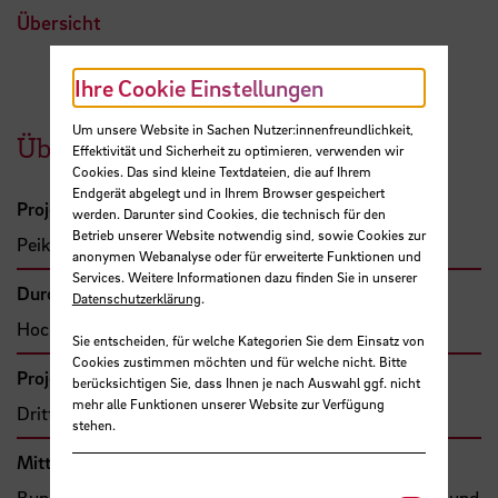
Übersicht
Ihre Cookie Einstellungen
Um unsere Website in Sachen Nutzer:innenfreundlichkeit,
Übersicht
Effektivität und Sicherheit zu optimieren, verwenden wir
Cookies. Das sind kleine Textdateien, die auf Ihrem
Endgerät abgelegt und in Ihrem Browser gespeichert
Projektleitung
werden. Darunter sind Cookies, die technisch für den
Betrieb unserer Website notwendig sind, sowie Cookies zur
Peik, Sören, Prof. Dr.
anonymen Webanalyse oder für erweiterte Funktionen und
Services. Weitere Informationen dazu finden Sie in unserer
Durchführende Organisation
Datenschutzerklärung
.
Hochschule Bremen, Fakultät 4
Sie entscheiden, für welche Kategorien Sie dem Einsatz von
Cookies zustimmen möchten und für welche nicht. Bitte
Projekttyp
berücksichtigen Sie, dass Ihnen je nach Auswahl ggf. nicht
mehr alle Funktionen unserer Website zur Verfügung
Drittmittelprojekt (Zuwendung)
stehen.
Mittel- bzw. Auftragsgeber
Bund, Bundesministerium für Forschung, Technologie und