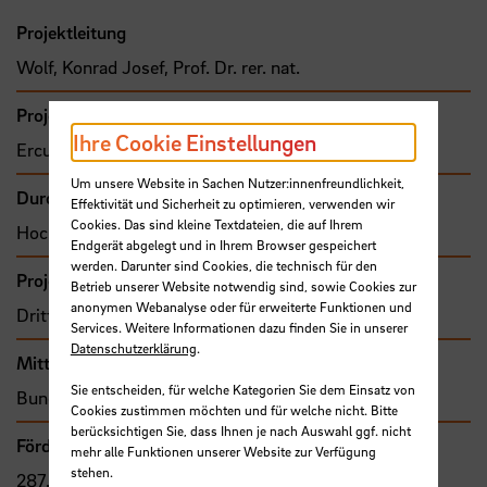
Projektleitung
Wolf, Konrad Josef, Prof. Dr. rer. nat.
Projektbeteiligte
Ihre Cookie Einstellungen
Erculei, Ercole, Dr.
Um unsere Website in Sachen Nutzer:innenfreundlichkeit,
Durchführende Organisation
Effektivität und Sicherheit zu optimieren, verwenden wir
Cookies. Das sind kleine Textdateien, die auf Ihrem
Hochschule Bremen, Rektorat
Endgerät abgelegt und in Ihrem Browser gespeichert
werden. Darunter sind Cookies, die technisch für den
Projekttyp
Betrieb unserer Website notwendig sind, sowie Cookies zur
anonymen Webanalyse oder für erweiterte Funktionen und
Drittmittelprojekt (Zuwendung)
Services. Weitere Informationen dazu finden Sie in unserer
Datenschutzerklärung
.
Mittel- bzw. Auftragsgeber
Sie entscheiden, für welche Kategorien Sie dem Einsatz von
Bundesländer, Freie Hansestadt Bremen (FHB)
Cookies zustimmen möchten und für welche nicht. Bitte
berücksichtigen Sie, dass Ihnen je nach Auswahl ggf. nicht
Förder- bzw. Auftragssumme
mehr alle Funktionen unserer Website zur Verfügung
stehen.
287.164,51 €