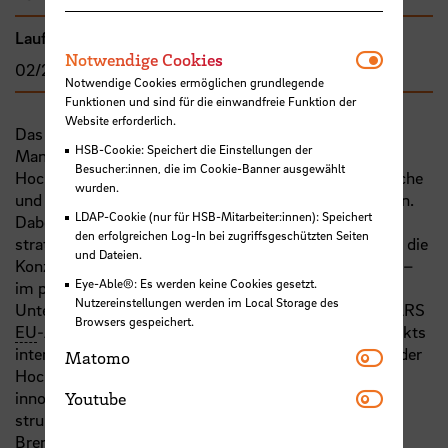
Laufzeit
Notwendi
Notwendige Cookies
02/2025 - 12/2026
Notwendige Cookies ermöglichen grundlegende
Funktionen und sind für die einwandfreie Funktion der
Website erforderlich.
Das Projekt „Fit for the STARS“ unterstützt die
HSB-Cookie: Speichert die Einstellungen der
Management- und Verwaltungsstrukturen der
Besucher:innen, die im Cookie-Banner ausgewählt
Hochschule Bremen, um diese langfristig als erfolgreiche
wurden.
und etablierte Europäische Hochschule zu positionieren.
LDAP-Cookie (nur für HSB-Mitarbeiter:innen): Speichert
Dabei werden zwei Bereiche konkret gestärkt: die
den erfolgreichen Log-In bei zugriffsgeschützten Seiten
strategische regionale Vernetzung der Hochschule und die
und Dateien.
Konzeption und Umsetzung neuer Mobilitätskonzepte –
Eye-Able®: Es werden keine Cookies gesetzt.
im physischen, hybriden und virtuellen Raum.
Nutzereinstellungen werden im Local Storage des
Unterstützend zu den Kooperationsstrukturen der STARS
Browsers gespeichert.
EU
-Allianz sollen die Aktivitäten im Rahmen des Projekts
Matomo
intensiv mit den Transfer- und Forschungsaktivitäten der
Matomo
Hochschule verknüpft werden. Damit wird eine
Youtube
innovationsorientierte Regionalentwicklung mit der
Youtube
strukturellen Internationalisierung der Hochschule
Bremen in Beziehung gestellt.