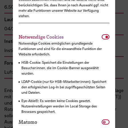
berücksichtigen Sie, dass Ihnen je nach Auswahl ggf. nicht
6.500,00 €
mehr alle Funktionen unserer Website zur Verfügung
stehen.
Laufzeit
04/2025 - 03/2026
Notwendi
Notwendige Cookies
Institut
Notwendige Cookies ermöglichen grundlegende
Funktionen und sind für die einwandfreie Funktion der
Institut für Aerospace-Technologie
Website erforderlich.
Forschungs- und Transfercluster
HSB-Cookie: Speichert die Einstellungen der
Besucher:innen, die im Cookie-Banner ausgewählt
Luft- und Raumfahrt
wurden.
LDAP-Cookie (nur für HSB-Mitarbeiter:innen): Speichert
den erfolgreichen Log-In bei zugriffsgeschützten Seiten
Entwicklung eines Rotors für eine Kleinwindenergieanlage
und Dateien.
mit vertikaler Achse (Vertical Axis Wind Turbine (VAWT))
Eye-Able®: Es werden keine Cookies gesetzt.
und einem Auftrieb nutzenden Rotor mit drei
Nutzereinstellungen werden im Local Storage des
Rotorblättern. Die Profil-Hinterkanten der Rotorblätter
Browsers gespeichert.
sollen in einer Ausführung fest und in einer anderen
Matomo
Ausführung aeroelastisch ausgelegt werden, um diese
Matomo
beiden miteinander zu vergleichen. Das Ziel der