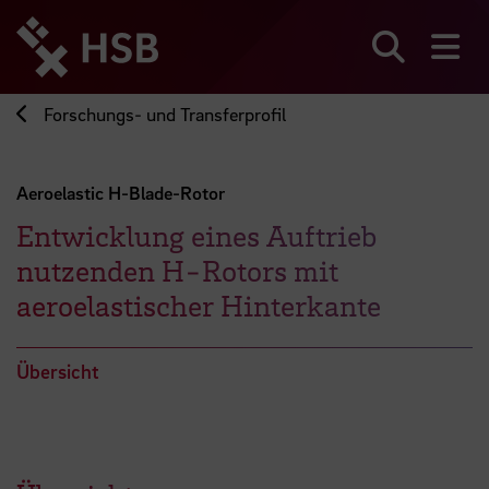
Direkt
zum
Seiteninhalt
Suchen
Me
springen
Forschungs- und Transferprofil
Aeroelastic H-Blade-Rotor
Entwicklung eines Auftrieb
nutzenden H-Rotors mit
aeroelastischer Hinterkante
Übersicht