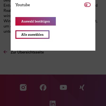
Youtube
Youtube
Entwicklung ist die aerodynamische Untersuchung und
Realisierung eines geeigneten Konzeptes. Ein Prototyp
wird gebaut und anschließend auf dem
Windenergietestfeld der Hochschule Bremen installiert,
Auswahl bestätigen
um diesen unter realen Umweltbedingungen zu
untersuchen.
Alle auswählen
Zur Übersichtsseite
Zu unserer Facebook S
Zu unse
Zu unserer YouTu
Zu unserer Instagram Seite
Zu unserer LinkedI