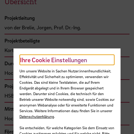
Übersicht
Projektleitung
von der Brelie, Jorgen, Prof. Dr.-Ing.
Projektbeteiligte
Kortenstedde, Frank, Dr.-Ing. M.Sc.
Ihre Cookie Einstellungen
Durchführende Organisation
Um unsere Website in Sachen Nutzer:innenfreundlichkeit,
Hochschule Bremen, Fakultät 5
Effektivität und Sicherheit zu optimieren, verwenden wir
Cookies. Das sind kleine Textdateien, die auf Ihrem
Projekttyp
Endgerät abgelegt und in Ihrem Browser gespeichert
werden. Darunter sind Cookies, die technisch für den
HSB-intern gefördertes Projekt
Betrieb unserer Website notwendig sind, sowie Cookies zur
anonymen Webanalyse oder für erweiterte Funktionen und
Mittel- bzw. Auftragsgeber
Services. Weitere Informationen dazu finden Sie in unserer
Datenschutzerklärung
.
Hochschule Bremen, F&E-Fonds
Sie entscheiden, für welche Kategorien Sie dem Einsatz von
Förder- bzw. Auftragssumme
Cookies zustimmen möchten und für welche nicht. Bitte