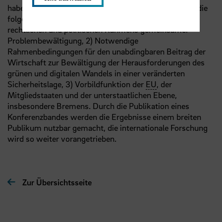
haben. Auf der Konferenz werden dabei insbesondere die
folgenden Themen adressiert: 1) Ausgestaltung des
rechtlichen und politischen Rahmens gemeinsamer
Problembewältigung, 2) Notwendige
Rahmenbedingungen für den unabdingbaren Beitrag der
Wirtschaft zur Bewältigung der Herausforderungen des
grünen und digitalen Wandels in einer veränderten
Sicherheitslage, 3) Vorbildfunktion der
EU
, der
Mitgliedstaaten und der unterstaatlichen Ebene,
insbesondere Bremens. Durch die Publikation eines
Konferenzbandes werden die Ergebnisse einem breiten
Publikum nutzbar gemacht, die internationale Forschung
wird so weiter vorangetrieben.
Zur Übersichtsseite