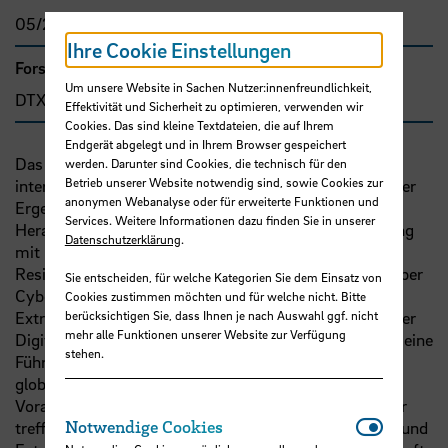
05/2025 - 12/2026
Ihre Cookie Einstellungen
Forschungs- und Transfercluster
Um unsere Website in Sachen Nutzer:innenfreundlichkeit,
DTX
Effektivität und Sicherheit zu optimieren, verwenden wir
Cookies. Das sind kleine Textdateien, die auf Ihrem
Endgerät abgelegt und in Ihrem Browser gespeichert
Das Forschungsprojekt adressiert mit einer
werden. Darunter sind Cookies, die technisch für den
Betrieb unserer Website notwendig sind, sowie Cookies zur
internationalen Konferenz und der Veröffentlichung ihrer
anonymen Webanalyse oder für erweiterte Funktionen und
Ergebnisse in einem Konferenzband die aktuellen
Services. Weitere Informationen dazu finden Sie in unserer
Herausforderungen an die
EU
: Nachhaltige Entwicklung
Datenschutzerklärung
.
mit Klimaneutralität bis 2050, Digitalisierung und
Resilienz, von der Sicherheit von Energieversorgung über
Sie entscheiden, für welche Kategorien Sie dem Einsatz von
Cybersicherheit bis zu gemeinsamer Verteidigung.
Cookies zustimmen möchten und für welche nicht. Bitte
Extremwetterphänomene, das rasante Fortschreiten der
berücksichtigen Sie, dass Ihnen je nach Auswahl ggf. nicht
mehr alle Funktionen unserer Website zur Verfügung
Digitalisierung, bei dem die
EU
eher hinterherhinkt als eine
stehen.
Führungsrolle einzunehmen, und die Bedrohung der
globalen Sicherheitsarchitektur durch das einseitige
Voranstellen der eigenen Interessen auf Kosten anderer
Notwendi
Notwendige Cookies
treffen die Clusterthemen von Dynamik, Spannungen und