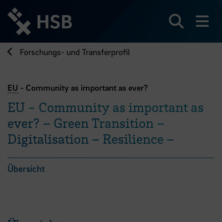
Direkt
zum
Seiteninhalt
Suchen
Me
springen
Forschungs- und Transferprofil
EU
- Community as important as ever?
EU - Community as important as
ever? – Green Transition –
Digitalisation – Resilience –
Übersicht