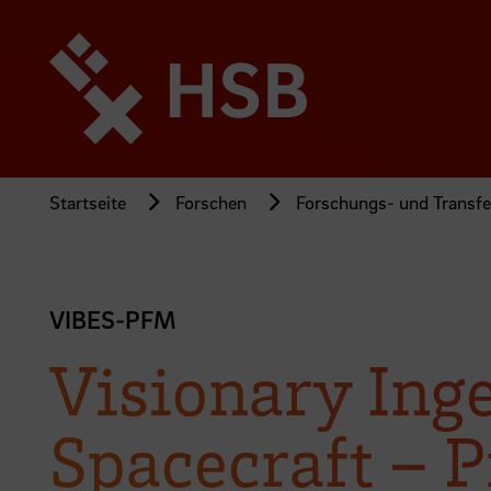
Direkt
zum
Seiteninhalt
springen
Startseite
Forschen
Forschungs- und Transfer
VIBES-PFM
Visionary Ing
Spacecraft – 