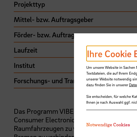
Projekttyp
Mittel- bzw. Auftragsgeber
Förder- bzw. Auftragssumme
Laufzeit
Ihre Cookie 
Institut
Um unsere Website in Sachen Nu
Textdateien, die auf Ihrem End
Forschungs- und Transfercluster
unserer Website notwendig sin
dazu finden Sie in unserer
Date
Sie entscheiden, für welche Ka
Ihnen je nach Auswahl ggf. nic
Das Programm VIBES (Visionary Ingenuity B
Consumer Electronics Revolution ins Welta
Notwendige Cookies
Raumfahrzeugen zu verbessern, und Lehre,
Bremen zu verbinden, um die Entwicklung d