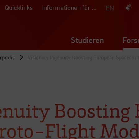
Quicklinks
Informationen für ...
Deuts
EN
Studieren
Fors
profil
Visionary Ingenuity Boosting European Spacecraf
enuity Boosting
Proto-Flight Mod