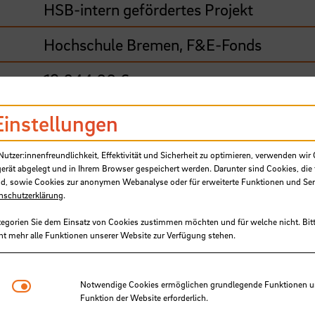
HSB-intern gefördertes Projekt
Hochschule Bremen, F&E-Fonds
19.644,00 €
04/2025 - 03/2026
Einstellungen
Institut für Aerospace-Technologie
tzer:innenfreundlichkeit, Effektivität und Sicherheit zu optimieren, verwenden wir 
gerät abgelegt und in Ihrem Browser gespeichert werden. Darunter sind Cookies, die 
Luft- und Raumfahrt
d, sowie Cookies zur anonymen Webanalyse oder für erweiterte Funktionen und Ser
nschutzerklärung
.
tegorien Sie dem Einsatz von Cookies zustimmen möchten und für welche nicht. Bitt
ht mehr alle Funktionen unserer Website zur Verfügung stehen.
oosting European Spacecraft) verfolgt das Zie
ll zu bringen, um die Leistungsfähigkeit von
Notwendige Cookies
Notwendige Cookies ermöglichen grundlegende Funktionen und
 Forschung und Industrie in der Raumfahrtstad
Funktion der Website erforderlich.
er Talente und Technologien für die Zukunft d