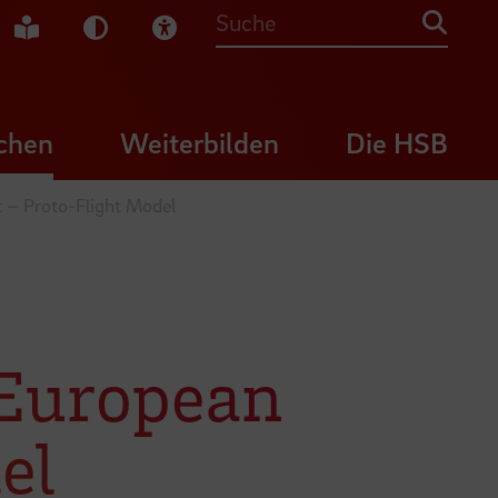
che Gebärdensprache
Leichte Sprache
Dunkel-Modus
Visuelle Hilfe
Suche
chen
Weiterbilden
Die HSB
t – Proto-Flight Model
 European
el